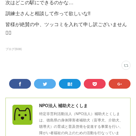
次はどこの駅にできるのかな…
訓練士さんと相談して作って欲しいな‼︎
皆様が絶賛の中、ツッコミを入れて申し訳ございません
🙇‍♀️
ブログ
(
508
)
NPO法人 補助犬とくしま
特定非営利活動法人（NPO法人）補助犬とくしま
は、徳島県の身体障害者補助犬（盲導犬、介助犬、
聴導犬）の育成と普及啓発を促進する事業を行い、
障がい者福祉の向上のための活動を行なっていま