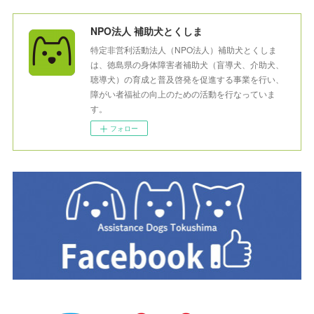
NPO法人 補助犬とくしま
特定非営利活動法人（NPO法人）補助犬とくしま
は、徳島県の身体障害者補助犬（盲導犬、介助犬、
聴導犬）の育成と普及啓発を促進する事業を行い、
障がい者福祉の向上のための活動を行なっていま
す。
フォロー