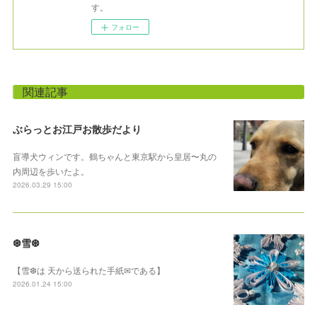
す。
フォロー
関連記事
ぶらっとお江戸お散歩だより
盲導犬ウィンです。鶴ちゃんと東京駅から皇居〜丸の
内周辺を歩いたよ。
2026.03.29 15:00
❆雪❆
【雪❆は 天から送られた手紙✉である】
2026.01.24 15:00