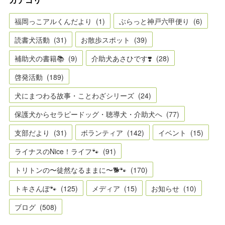
カテゴリ
福岡っこアルくんだより
(
1
)
ぶらっと神戸六甲便り
(
6
)
読書犬活動
(
31
)
お散歩スポット
(
39
)
補助犬の書籍📚
(
9
)
介助犬あさひです❣️
(
28
)
啓発活動
(
189
)
犬にまつわる故事・ことわざシリーズ
(
24
)
保護犬からセラピードッグ・聴導犬・介助犬へ
(
77
)
支部だより
(
31
)
ボランティア
(
142
)
イベント
(
15
)
ライナスのNice！ライフ🐾
(
91
)
トリトンの〜徒然なるままに〜🐕🐾
(
170
)
トキさんぽ🐾
(
125
)
メディア
(
15
)
お知らせ
(
10
)
ブログ
(
508
)