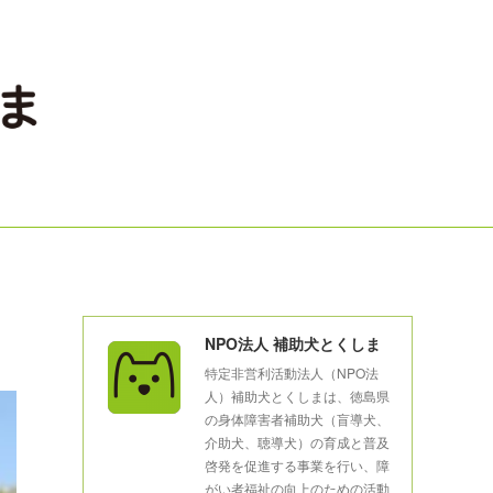
NPO法人 補助犬とくしま
特定非営利活動法人（NPO法
人）補助犬とくしまは、徳島県
の身体障害者補助犬（盲導犬、
介助犬、聴導犬）の育成と普及
啓発を促進する事業を行い、障
がい者福祉の向上のための活動