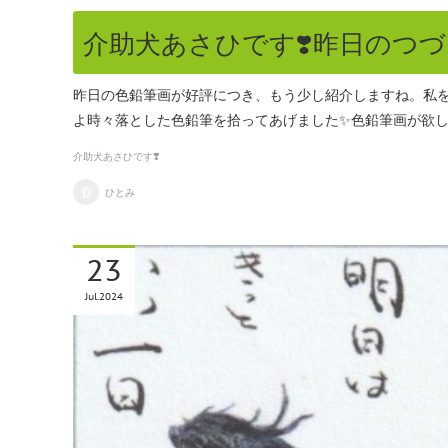
介助犬あさひです❣️昨日のつ
昨日の色鉛筆画が好評につき、もう少し紹介しますね。私
よ時々落とした色鉛筆を拾ってあげました✨色鉛筆画が欲
介助犬あさひです❣️
ひとみ
23
Jul
2024