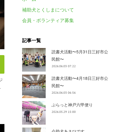
補助犬とくしまについて
会員・ボランティア募集
記事一覧
読書犬活動〜5月31日三好市公
民館〜
2026.06.03 07:22
読書犬活動〜4月18日三好市公
ジ
民館〜
…
2026.06.03 06:56
ぶらっと神戸六甲便り
2026.05.29 15:00
介助犬あさひです。