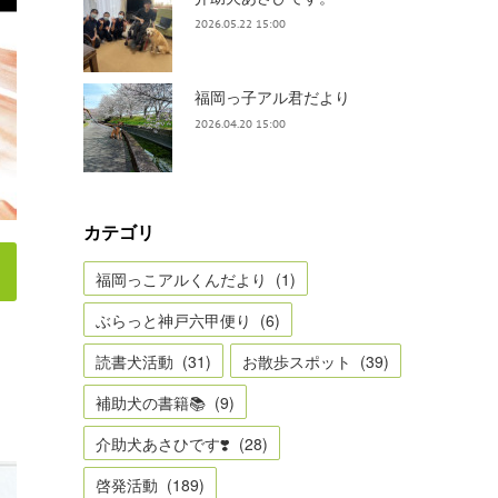
2026.05.22 15:00
福岡っ子アル君だより
2026.04.20 15:00
カテゴリ
福岡っこアルくんだより
(
1
)
ぶらっと神戸六甲便り
(
6
)
読書犬活動
(
31
)
お散歩スポット
(
39
)
補助犬の書籍📚
(
9
)
介助犬あさひです❣️
(
28
)
啓発活動
(
189
)