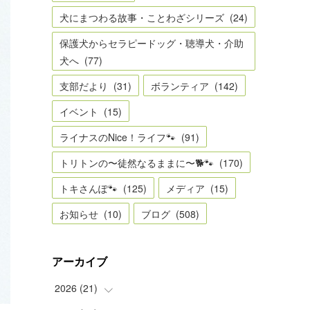
犬にまつわる故事・ことわざシリーズ
(
24
)
保護犬からセラピードッグ・聴導犬・介助
犬へ
(
77
)
支部だより
(
31
)
ボランティア
(
142
)
イベント
(
15
)
ライナスのNice！ライフ🐾
(
91
)
トリトンの〜徒然なるままに〜🐕🐾
(
170
)
トキさんぽ🐾
(
125
)
メディア
(
15
)
お知らせ
(
10
)
ブログ
(
508
)
アーカイブ
2026
(
21
)