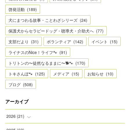
啓発活動
(
189
)
犬にまつわる故事・ことわざシリーズ
(
24
)
保護犬からセラピードッグ・聴導犬・介助犬へ
(
77
)
支部だより
(
31
)
ボランティア
(
142
)
イベント
(
15
)
ライナスのNice！ライフ🐾
(
91
)
トリトンの〜徒然なるままに〜🐕🐾
(
170
)
トキさんぽ🐾
(
125
)
メディア
(
15
)
お知らせ
(
10
)
ブログ
(
508
)
アーカイブ
2026
(
21
)
(
2
)