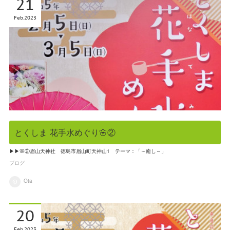
21
Feb
2023
とくしま 花手水めぐり🌸②
▶▶🌸②眉山天神社 徳島市眉山町天神山1 テーマ：「～癒し～」
ブログ
Ota
20
Feb
2023