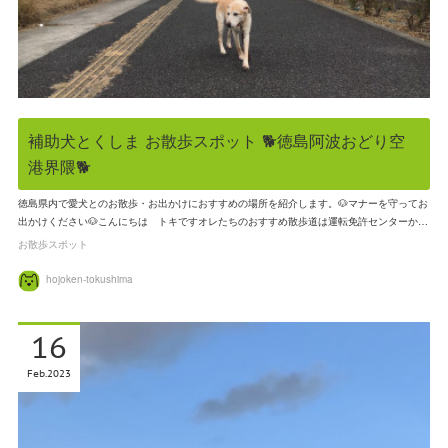
補助犬とくしま お散歩スポット 🐕徳島阿波おどり空
港界隈🐕
徳島県内で愛犬とのお散歩・お出かけにおすすめの場所を紹介します。🐶マナーを守ってお
出かけください🐶こんにちは トキですオレたちのおすすめ散歩道は運転免許センターか…
お散歩スポット
hojoken-tokushima
16
Feb
2023