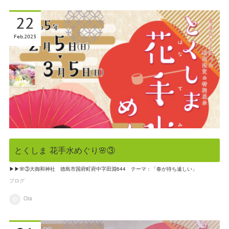
22
Feb
2023
とくしま 花手水めぐり🌸③
▶▶🌸③大御和神社 徳島市国府町府中字田淵644 テーマ：「春が待ち遠しい」
ブログ
Ota