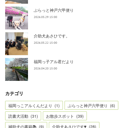
ぶらっと神戸六甲便り
2026.05.29 15:00
介助犬あさひです。
2026.05.22 15:00
福岡っ子アル君だより
2026.04.20 15:00
カテゴリ
福岡っこアルくんだより
(
1
)
ぶらっと神戸六甲便り
(
6
)
読書犬活動
(
31
)
お散歩スポット
(
39
)
補助犬の書籍📚
(
9
)
介助犬あさひです❣️
(
28
)