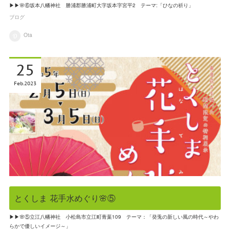
▶▶🌸⑥坂本八幡神社 勝浦郡勝浦町大字坂本字宮平2 テーマ:「ひなの祈り」
ブログ
Ota
25
Feb
2023
とくしま 花手水めぐり🌸⑤
▶▶🌸⑤立江八幡神社 小松島市立江町青葉109 テーマ：「癸兎の新しい風の時代～やわ
らかで優しいイメージ～」