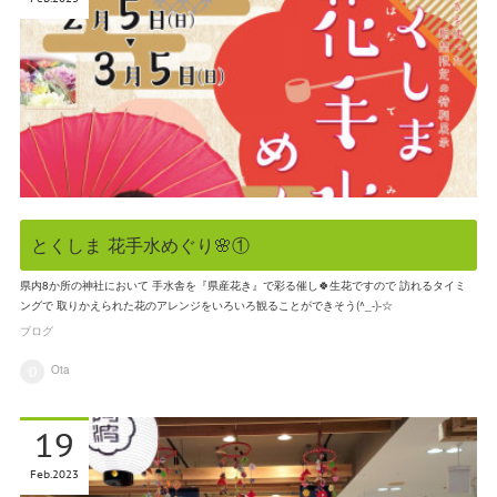
とくしま 花手水めぐり🌸①
県内8か所の神社において 手水舎を『県産花き』で彩る催し🍀生花ですので 訪れるタイミ
ングで 取りかえられた花のアレンジをいろいろ観ることができそう(^_-)-☆
ブログ
Ota
19
Feb
2023