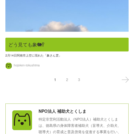
どう見ても象🐘⁉️
2月14日阿南市上空に現れた「象さん雲」
hojoken-tokushima
1
2
3
NPO法人 補助犬とくしま
特定非営利活動法人（NPO法人）補助犬とくしま
は、徳島県の身体障害者補助犬（盲導犬、介助犬、
聴導犬）の育成と普及啓発を促進する事業を行い、