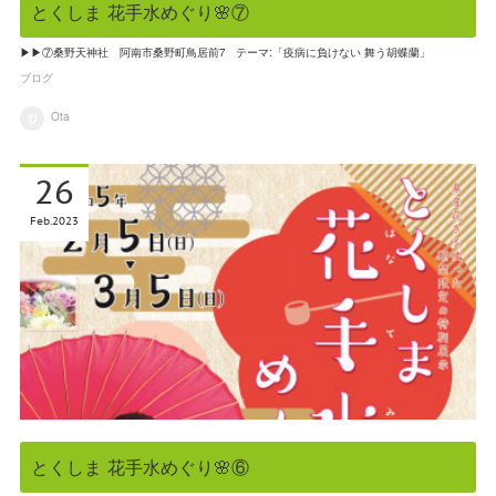
とくしま 花手水めぐり🌸⑦
▶▶⑦桑野天神社 阿南市桑野町鳥居前7 テーマ:「疫病に負けない 舞う胡蝶蘭」
ブログ
Ota
26
Feb
2023
とくしま 花手水めぐり🌸⑥