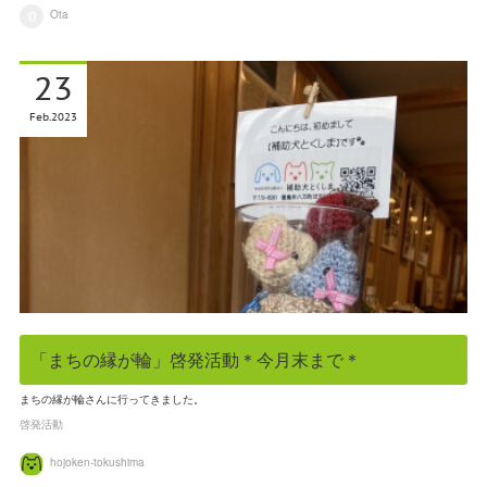
Ota
23
Feb
2023
「まちの縁が輪」啓発活動＊今月末まで＊
まちの縁が輪さんに行ってきました。
啓発活動
hojoken-tokushima