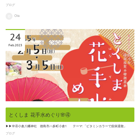
ブログ
Ota
24
Feb
2023
とくしま 花手水めぐり🌸④
▶▶🌸④小倉八幡神社 徳島市ハ多町小倉1 テーマ:「ビタミンカラーで疫病退散」
ブログ