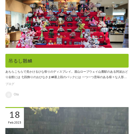
吊るし雛🎎
あちらこちらで見かけるひな祭りのディスプレイ。眉山ロープウェイ山麓駅のある阿波おど
り会館には 七段飾りのおひなさま🎎最上段のバックには 一つ一つ意味のある様々な人形…
ブログ
Ota
18
Feb
2023