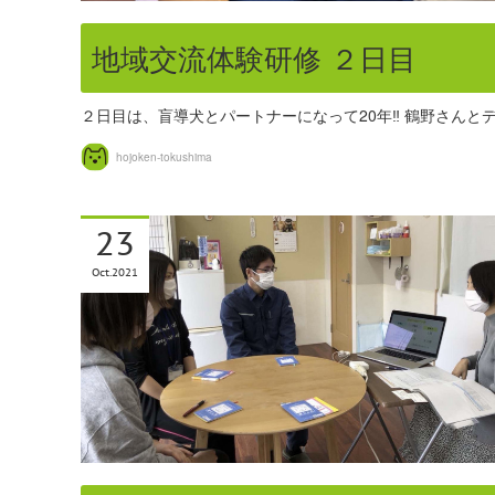
地域交流体験研修 ２日目
２日目は、盲導犬とパートナーになって20年‼︎ 鶴野さん
hojoken-tokushima
23
Oct
2021