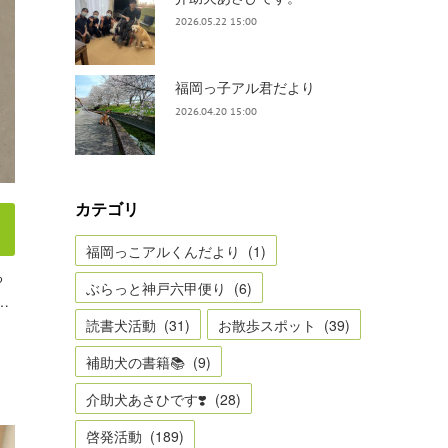
2026.05.22 15:00
福岡っ子アル君だより
2026.04.20 15:00
カテゴリ
福岡っこアルくんだより
(
1
)
る
ぶらっと神戸六甲便り
(
6
)
…
読書犬活動
(
31
)
お散歩スポット
(
39
)
補助犬の書籍📚
(
9
)
介助犬あさひです❣️
(
28
)
啓発活動
(
189
)