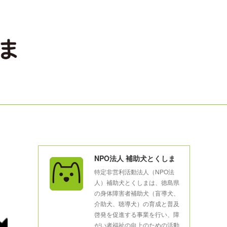
NPO法人 補助犬とくしま
特定非営利活動法人（NPO法
人）補助犬とくしまは、徳島県
の身体障害者補助犬（盲導犬、
介助犬、聴導犬）の育成と普及
啓発を促進する事業を行い、障
がい者福祉の向上のための活動