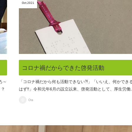
Oct
2021
コロナ禍だからできた啓発活動
ろ～
「コロナ禍だから何も活動できない⁈」「いいえ、何かでき
？？
はず‼️」令和元年6月の設立以来、啓発活動として、厚生労働
Ota