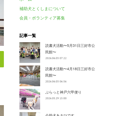
補助犬とくしまについて
会員・ボランティア募集
記事一覧
読書犬活動〜5月31日三好市公
民館〜
2026.06.03 07:22
読書犬活動〜4月18日三好市公
民館〜
2026.06.03 06:56
ぶらっと神戸六甲便り
2026.05.29 15:00
介助犬あさひです。