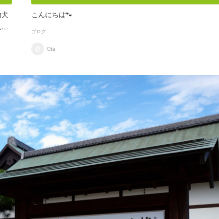
助犬
こんにちは🐾
れ…
ブログ
Ota