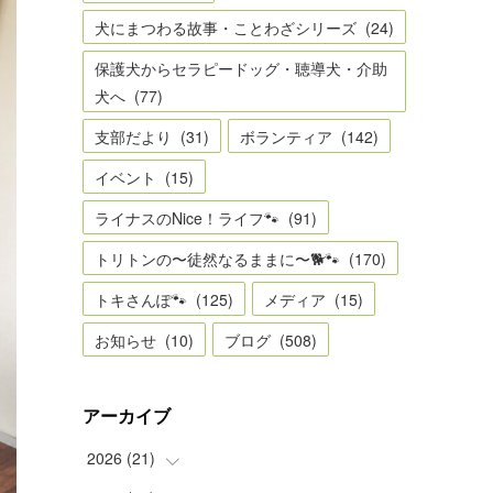
犬にまつわる故事・ことわざシリーズ
(
24
)
保護犬からセラピードッグ・聴導犬・介助
犬へ
(
77
)
支部だより
(
31
)
ボランティア
(
142
)
イベント
(
15
)
ライナスのNice！ライフ🐾
(
91
)
トリトンの〜徒然なるままに〜🐕🐾
(
170
)
トキさんぽ🐾
(
125
)
メディア
(
15
)
お知らせ
(
10
)
ブログ
(
508
)
アーカイブ
2026
(
21
)