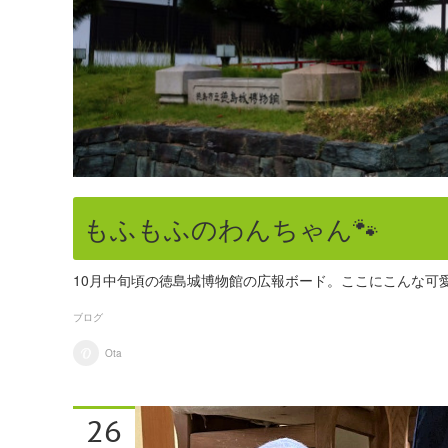
もふもふのわんちゃん🐾
10月中旬頃の徳島城博物館の広報ボード。ここにこんな可
ブログ
Ota
26