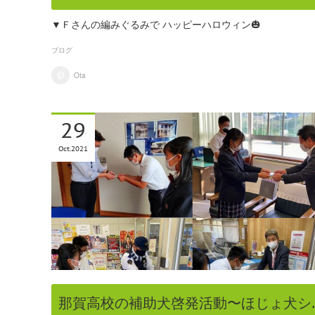
▼Ｆさんの編みぐるみで ハッピーハロウィン🎃
ブログ
Ota
29
Oct
2021
那賀高校の補助犬啓発活動〜ほじょ犬シ