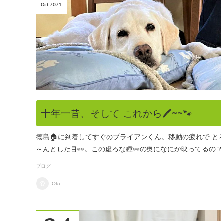
Oct
2021
十年一昔、そして これから🖊~~🐾
徳島🏠に到着してすぐのブライアンくん。移動の疲れで と
～んとした目👀。この虚ろな瞳👀の奥になにか映ってるの
ブログ
Ota