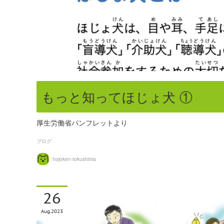
もっと知ってほじょ犬 ①
厚生労働省パンフレットより
ブログ
hojoken-tokushima
26
Aug
2023