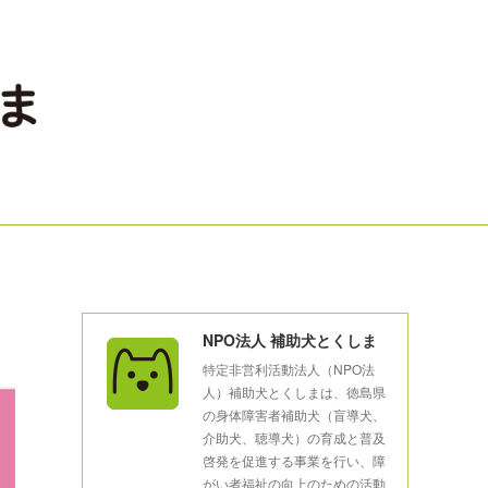
NPO法人 補助犬とくしま
特定非営利活動法人（NPO法
人）補助犬とくしまは、徳島県
の身体障害者補助犬（盲導犬、
介助犬、聴導犬）の育成と普及
啓発を促進する事業を行い、障
がい者福祉の向上のための活動