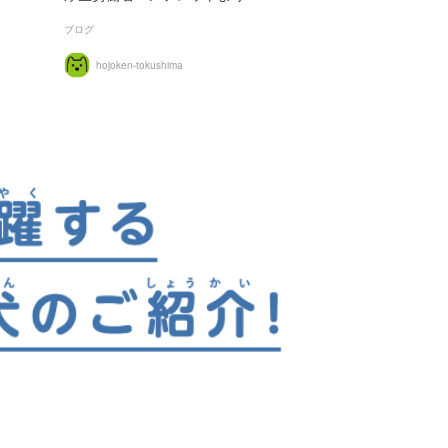
ブログ
hojoken-tokushima