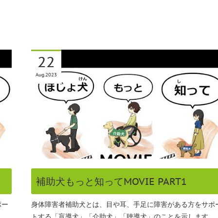
22
Aug
2023
補助犬もっと知ってMOVIE PART1
ポー
身体障害者補助犬とは、目や耳、手足に障害がある方をサポ
。…
トする「盲導犬」「介助犬」「聴導犬」のことを示します。