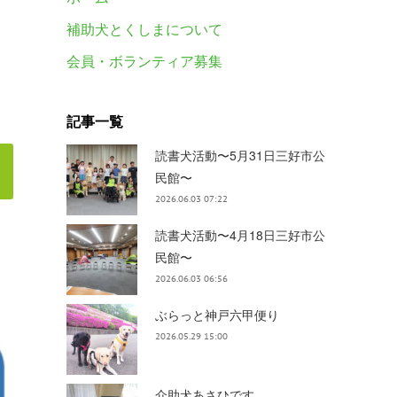
補助犬とくしまについて
会員・ボランティア募集
記事一覧
読書犬活動〜5月31日三好市公
民館〜
2026.06.03 07:22
読書犬活動〜4月18日三好市公
民館〜
2026.06.03 06:56
ぶらっと神戸六甲便り
2026.05.29 15:00
介助犬あさひです。