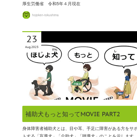
厚生労働省 令和5年４月現在
hojoken-tokushima
23
Aug
2023
補助犬もっと知ってMOVIE PART2
身体障害者補助犬とは、目や耳、手足に障害がある方をサ
トする「盲導犬」「介助犬」「聴導犬」のことを示します