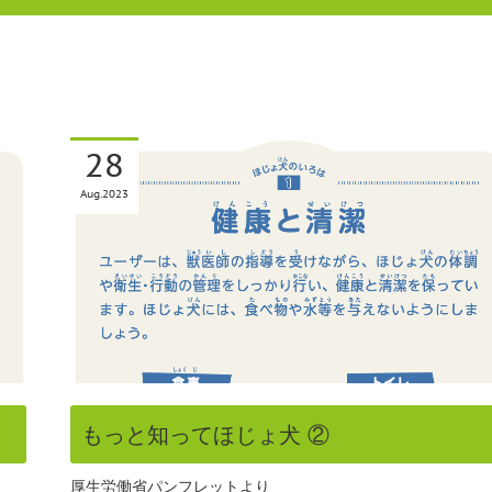
28
Aug
2023
もっと知ってほじょ犬 ②
厚生労働省パンフレットより