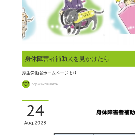
身体障害者補助犬を見かけたら
厚生労働省ホームページより
hojoken-tokushima
24
Aug
2023