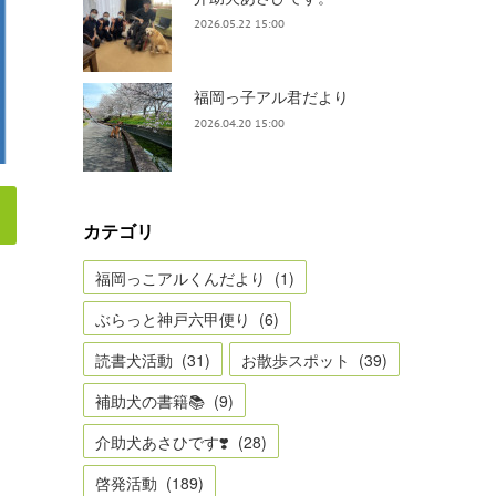
2026.05.22 15:00
福岡っ子アル君だより
2026.04.20 15:00
カテゴリ
福岡っこアルくんだより
(
1
)
ぶらっと神戸六甲便り
(
6
)
読書犬活動
(
31
)
お散歩スポット
(
39
)
補助犬の書籍📚
(
9
)
介助犬あさひです❣️
(
28
)
啓発活動
(
189
)