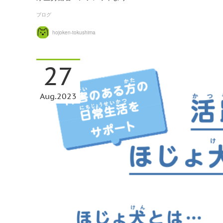
ブログ
hojoken-tokushima
27
Aug
2023