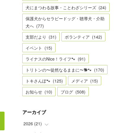
犬にまつわる故事・ことわざシリーズ
(
24
)
保護犬からセラピードッグ・聴導犬・介助
犬へ
(
77
)
支部だより
(
31
)
ボランティア
(
142
)
イベント
(
15
)
ライナスのNice！ライフ🐾
(
91
)
トリトンの〜徒然なるままに〜🐕🐾
(
170
)
トキさんぽ🐾
(
125
)
メディア
(
15
)
お知らせ
(
10
)
ブログ
(
508
)
アーカイブ
2026
(
21
)