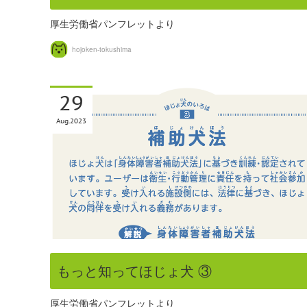
厚生労働省パンフレットより
hojoken-tokushima
29
Aug
2023
もっと知ってほじょ犬 ③
厚生労働省パンフレットより