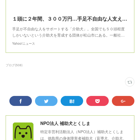
１頭に２年間、３００万円…手足不自由な人支える「介助犬」、育成の原動力は利用者の声（産経新聞） - Yahoo!ニュース
手足が不自由な人をサポートする「介助犬」。全国でも５０頭程度
しかいないという介助犬を育成する団体が松山市にある。一般社…
Yahoo!ニュース
ブログ
(
508
)
NPO法人 補助犬とくしま
特定非営利活動法人（NPO法人）補助犬とくしま
は、徳島県の身体障害者補助犬（盲導犬、介助犬、