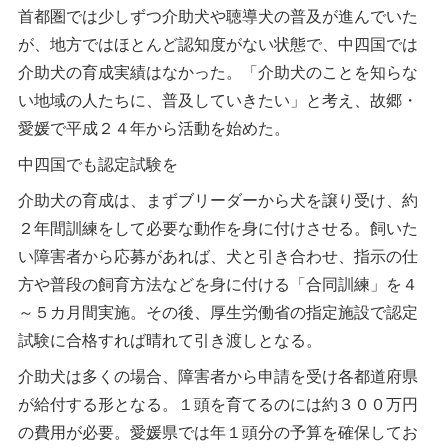
首都圏では少しずつ介助犬や聴導犬の普及が進んでいた
が、地方ではほとんど認知度がない状態で、中四国では
介助犬の育成実績はなかった。「介助犬のことを知らな
い地域の人たちに、普及していきたい」と考え、故郷・
愛媛で平成２４年から活動を始めた。
中四国でも認定試験を
介助犬の育成は、まずブリーダーから犬を譲り受け、約
２年間訓練をして必要な動作を身に付けさせる。飼いた
い障害者から応募があれば、犬と引き合わせ、指示の仕
方や普段の飼育方法などを身に付ける「合同訓練」を４
～５カ月間実施。その後、厚生労働省の指定施設で認定
試験に合格すれば晴れて引き渡しとなる。
介助犬は多くの場合、障害者から申請を受け各都道府県
が給付する形となる。１頭を育てるのには約３００万円
の費用が必要。愛媛県では年１頭分の予算を確保してお