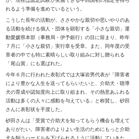
れるよう準備を進めているという。
こうした長年の活動が、ささやかな親切や思いやりのあ
る活動を続ける個人・団体を顕彰する「小さな親切」運
動愛媛県本部（事務局・伊予銀行）の目に留まり、昨年
７月に「小さな親切」実行章を受章。また、同年度の受
章者の中でも特に素晴らしい取り組みに対し贈られる
「尾山賞」にも選ばれた。
今年６月に行われた表彰式では大塚岩男代表が「障害者
により豊かな人生を送ってもらいたいと、介助犬・聴導
犬の育成や認知度向上に取り組まれ、その熱意あふれる
活動は多くの人々に感動を与えている」と称賛し、砂田
さんに表彰状を手渡した。
砂田さんは「受賞で介助犬を知ってもらう機会も増えて
ありがたい。障害者のよりよい生活のためにもっと介助
犬を飼うハードルを下げられるように活動していきた