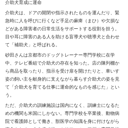
介助犬育成に運命
介助犬は、ドアの開閉や指示されたものを運んだり、緊
急時に人を呼びに行くなど手足の麻痺（まひ）や欠損な
どがある障害者の日常生活をサポートする役割を担う。
目や耳に障害のある人を助ける盲導犬や聴導犬と合わせ
て「補助犬」と呼ばれる。
砂田さんは京都市のドッグトレーナー専門学校に在学
中、テレビ番組で介助犬の存在を知った。店の陳列棚か
ら商品を取ったり、指示を受け扉を開けたりと、車いす
姿の飼い主を献身的に支えながら暮らす介助犬の姿を見
て「介助犬を育てる仕事に運命的なものを感じた」とい
う。
ただ、介助犬の訓練施設は国内になく、訓練士になるた
めの機関も米国にしかない。専門学校を卒業後、動物病
院で看護師として働き、獣医学の知識を身に付けながら