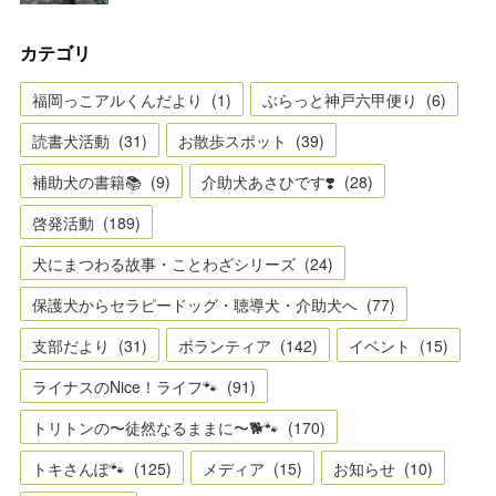
カテゴリ
福岡っこアルくんだより
(
1
)
ぶらっと神戸六甲便り
(
6
)
読書犬活動
(
31
)
お散歩スポット
(
39
)
補助犬の書籍📚
(
9
)
介助犬あさひです❣️
(
28
)
啓発活動
(
189
)
犬にまつわる故事・ことわざシリーズ
(
24
)
保護犬からセラピードッグ・聴導犬・介助犬へ
(
77
)
支部だより
(
31
)
ボランティア
(
142
)
イベント
(
15
)
ライナスのNice！ライフ🐾
(
91
)
トリトンの〜徒然なるままに〜🐕🐾
(
170
)
トキさんぽ🐾
(
125
)
メディア
(
15
)
お知らせ
(
10
)