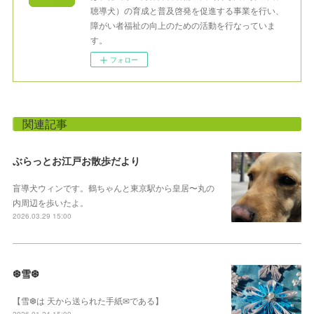
聴導犬）の育成と普及啓発を促進する事業を行い、
障がい者福祉の向上のための活動を行なっていま
す。
フォロー
関連記事
ぶらっとお江戸お散歩だより
盲導犬ウィンです。鶴ちゃんと東京駅から皇居〜丸の
内周辺を歩いたよ。
2026.03.29 15:00
❆雪❆
【雪❆は 天から送られた手紙✉である】