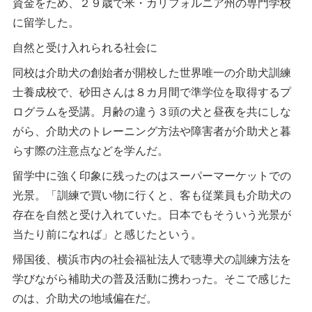
資金をため、２９歳で米・カリフォルニア州の専門学校
に留学した。
自然と受け入れられる社会に
同校は介助犬の創始者が開校した世界唯一の介助犬訓練
士養成校で、砂田さんは８カ月間で準学位を取得するプ
ログラムを受講。月齢の違う３頭の犬と昼夜を共にしな
がら、介助犬のトレーニング方法や障害者が介助犬と暮
らす際の注意点などを学んだ。
留学中に強く印象に残ったのはスーパーマーケットでの
光景。「訓練で買い物に行くと、客も従業員も介助犬の
存在を自然と受け入れていた。日本でもそういう光景が
当たり前になれば」と感じたという。
帰国後、横浜市内の社会福祉法人で聴導犬の訓練方法を
学びながら補助犬の普及活動に携わった。そこで感じた
のは、介助犬の地域偏在だ。