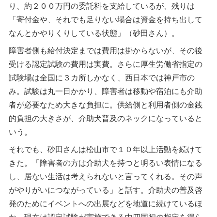
り、約２００万円の委託料を支給しているが、残りは
「寄付金や、それでも足りない場合は資金を持ち出して
なんとかやりくりしている状態」（砂田さん）。
障害者側も給付決定までは費用は掛からないが、その後
受ける認定試験の費用は実費。さらに厚生労働省指定の
試験場は全国に３カ所しかなく、西日本では神戸市の
み。試験は丸一日かかり、障害者は移動や宿泊にも介助
者が必要なため大きな負担に。供給側と利用者側の金銭
的負担の大きさが、介助犬普及のネックになっていると
いう。
それでも、砂田さんは松山市で１０年以上活動を続けて
きた。「障害者の方は介助犬を持つと明るい表情になる
し、居ない生活は考えられないと言ってくれる。その声
がやりがいにつながっている」と話す。介助犬の普及啓
発のためにイベントへの出展などを地道に続けているほ
か、現在は認定試験が実施できる中四国初の指定を得ら