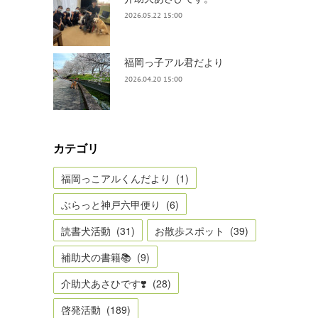
2026.05.22 15:00
福岡っ子アル君だより
2026.04.20 15:00
カテゴリ
福岡っこアルくんだより
(
1
)
ぶらっと神戸六甲便り
(
6
)
読書犬活動
(
31
)
お散歩スポット
(
39
)
補助犬の書籍📚
(
9
)
介助犬あさひです❣️
(
28
)
啓発活動
(
189
)