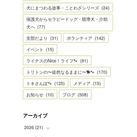
犬にまつわる故事・ことわざシリーズ
(
24
)
保護犬からセラピードッグ・聴導犬・介助
犬へ
(
77
)
支部だより
(
31
)
ボランティア
(
142
)
イベント
(
15
)
ライナスのNice！ライフ🐾
(
91
)
トリトンの〜徒然なるままに〜🐕🐾
(
170
)
トキさんぽ🐾
(
125
)
メディア
(
15
)
お知らせ
(
10
)
ブログ
(
508
)
アーカイブ
2026
(
21
)