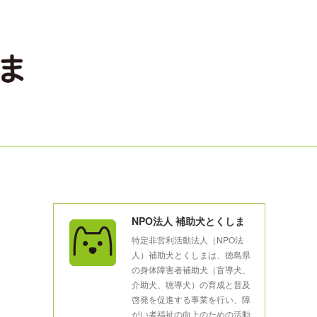
NPO法人 補助犬とくしま
特定非営利活動法人（NPO法
人）補助犬とくしまは、徳島県
の身体障害者補助犬（盲導犬、
介助犬、聴導犬）の育成と普及
啓発を促進する事業を行い、障
がい者福祉の向上のための活動