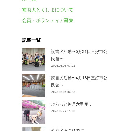
補助犬とくしまについて
会員・ボランティア募集
記事一覧
読書犬活動〜5月31日三好市公
民館〜
2026.06.03 07:22
読書犬活動〜4月18日三好市公
民館〜
2026.06.03 06:56
ぶらっと神戸六甲便り
2026.05.29 15:00
介助犬あさひです。