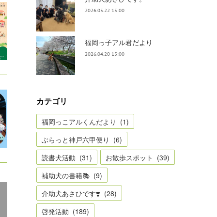
2026.05.22 15:00
福岡っ子アル君だより
2026.04.20 15:00
カテゴリ
福岡っこアルくんだより
(
1
)
ぶらっと神戸六甲便り
(
6
)
読書犬活動
(
31
)
お散歩スポット
(
39
)
補助犬の書籍📚
(
9
)
介助犬あさひです❣️
(
28
)
啓発活動
(
189
)