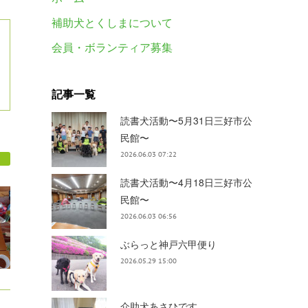
補助犬とくしまについて
会員・ボランティア募集
記事一覧
読書犬活動〜5月31日三好市公
民館〜
2026.06.03 07:22
読書犬活動〜4月18日三好市公
民館〜
2026.06.03 06:56
ぶらっと神戸六甲便り
2026.05.29 15:00
介助犬あさひです。