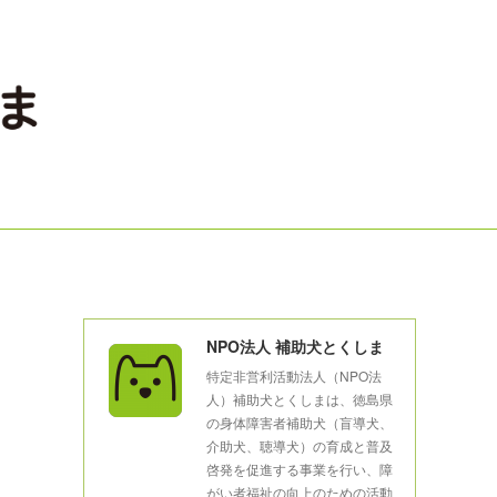
NPO法人 補助犬とくしま
特定非営利活動法人（NPO法
人）補助犬とくしまは、徳島県
の身体障害者補助犬（盲導犬、
介助犬、聴導犬）の育成と普及
啓発を促進する事業を行い、障
がい者福祉の向上のための活動