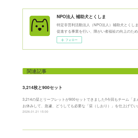
NPO法人 補助犬とくしま
特定非営利活動法人（NPO法人）補助犬とくし
促進する事業を行い、障がい者福祉の向上のため
フォロー
関連記事
3,214枚と900セット
3,214の栞とリーフレットが900セットできました‼️今回もチーム
お休みして、急遽、どうしても必要な「栞（しおり）」を仕上げてい
2026.01.21 15:00