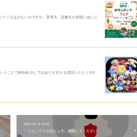
リティグッズは少ないのですが、盲導犬、読書犬が皆様に会いに
うことで&nbsp;少しではありますが お世話いただくHさ
2024.04.16 15:00
「うんこドリルほじょ犬」挑戦してください