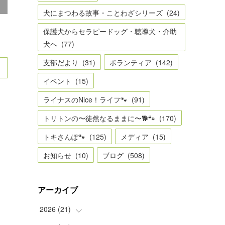
犬にまつわる故事・ことわざシリーズ
(
24
)
保護犬からセラピードッグ・聴導犬・介助
犬へ
(
77
)
支部だより
(
31
)
ボランティア
(
142
)
イベント
(
15
)
ライナスのNice！ライフ🐾
(
91
)
トリトンの〜徒然なるままに〜🐕🐾
(
170
)
トキさんぽ🐾
(
125
)
メディア
(
15
)
お知らせ
(
10
)
ブログ
(
508
)
アーカイブ
2026
(
21
)