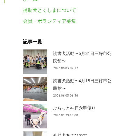
補助犬とくしまについて
会員・ボランティア募集
記事一覧
読書犬活動〜5月31日三好市公
民館〜
2026.06.03 07:22
読書犬活動〜4月18日三好市公
民館〜
2026.06.03 06:56
ぶらっと神戸六甲便り
2026.05.29 15:00
介助犬あさひです。