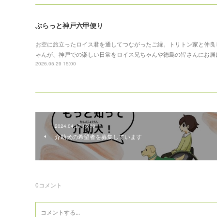
ぶらっと神戸六甲便り
お空に旅立ったロイス君を通してつながったご縁。トリトン家と仲良
ゃんが、神戸での楽しい日常をロイス兄ちゃんや徳島の皆さんにお届
2026.05.29 15:00
2024.04.17 15:00
介助犬の希望者を募集しています
0
コメント