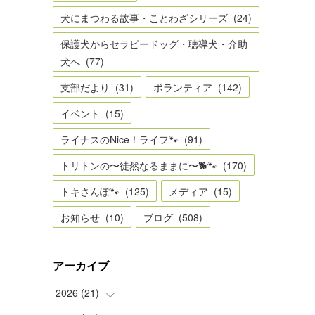
犬にまつわる故事・ことわざシリーズ
(
24
)
保護犬からセラピードッグ・聴導犬・介助
犬へ
(
77
)
支部だより
(
31
)
ボランティア
(
142
)
イベント
(
15
)
ライナスのNice！ライフ🐾
(
91
)
トリトンの〜徒然なるままに〜🐕🐾
(
170
)
トキさんぽ🐾
(
125
)
メディア
(
15
)
お知らせ
(
10
)
ブログ
(
508
)
アーカイブ
2026
(
21
)