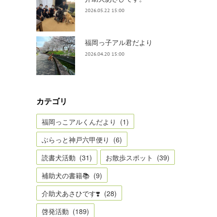
2026.05.22 15:00
福岡っ子アル君だより
2026.04.20 15:00
カテゴリ
福岡っこアルくんだより
(
1
)
ぶらっと神戸六甲便り
(
6
)
読書犬活動
(
31
)
お散歩スポット
(
39
)
補助犬の書籍📚
(
9
)
介助犬あさひです❣️
(
28
)
啓発活動
(
189
)