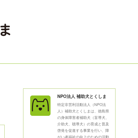
NPO法人 補助犬とくしま
特定非営利活動法人（NPO法
人）補助犬とくしまは、徳島県
の身体障害者補助犬（盲導犬、
介助犬、聴導犬）の育成と普及
啓発を促進する事業を行い、障
がい者福祉の向上のための活動