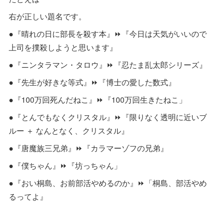
右が正しい題名です。
●『晴れの日に部長を殺す本』⏩『今日は天気がいいので
上司を撲殺しようと思います』
●『ニンタラマン・タロウ』⏩『忍たま乱太郎シリーズ』
●『先生が好きな等式』⏩『博士の愛した数式』
●『100万回死んだねこ』⏩『100万回生きたねこ」
●『とんでもなくクリスタル』⏩『限りなく透明に近いブ
ルー ＋ なんとなく、クリスタル』
●『唐魔族三兄弟』⏩『カラマーゾフの兄弟』
●『僕ちゃん』⏩『坊っちゃん」
●『おい桐島、お前部活やめるのか』⏩「桐島、部活やめ
るってよ』