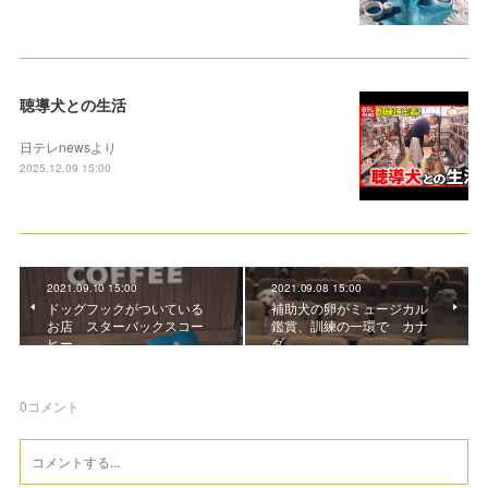
聴導犬との生活
日テレnewsより
2025.12.09 15:00
2021.09.10 15:00
2021.09.08 15:00
ドッグフックがついている
補助犬の卵がミュージカル
お店 スターバックスコー
鑑賞、訓練の一環で カナ
ヒー
ダ
0
コメント