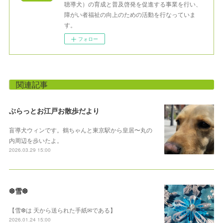
聴導犬）の育成と普及啓発を促進する事業を行い、
障がい者福祉の向上のための活動を行なっていま
す。
フォロー
関連記事
ぶらっとお江戸お散歩だより
盲導犬ウィンです。鶴ちゃんと東京駅から皇居〜丸の
内周辺を歩いたよ。
2026.03.29 15:00
❆雪❆
【雪❆は 天から送られた手紙✉である】
2026.01.24 15:00