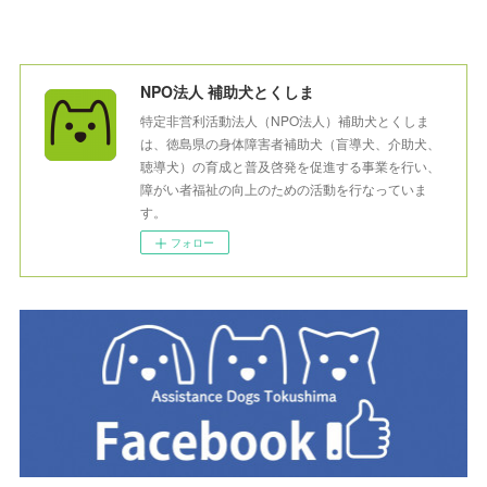
NPO法人 補助犬とくしま
特定非営利活動法人（NPO法人）補助犬とくしま
は、徳島県の身体障害者補助犬（盲導犬、介助犬、
聴導犬）の育成と普及啓発を促進する事業を行い、
障がい者福祉の向上のための活動を行なっていま
す。
フォロー