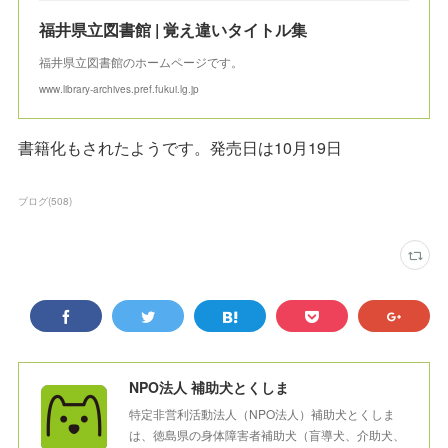
福井県立図書館 | 覚え違いタイトル集
福井県立図書館のホームページです。
www.library-archives.pref.fukui.lg.jp
書籍化もされたようです。発売日は10月19日
ブログ
(
508
)
NPO法人 補助犬とくしま
特定非営利活動法人（NPO法人）補助犬とくしま
は、徳島県の身体障害者補助犬（盲導犬、介助犬、