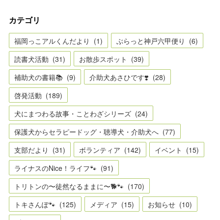
カテゴリ
福岡っこアルくんだより
(
1
)
ぶらっと神戸六甲便り
(
6
)
読書犬活動
(
31
)
お散歩スポット
(
39
)
補助犬の書籍📚
(
9
)
介助犬あさひです❣️
(
28
)
啓発活動
(
189
)
犬にまつわる故事・ことわざシリーズ
(
24
)
保護犬からセラピードッグ・聴導犬・介助犬へ
(
77
)
支部だより
(
31
)
ボランティア
(
142
)
イベント
(
15
)
ライナスのNice！ライフ🐾
(
91
)
トリトンの〜徒然なるままに〜🐕🐾
(
170
)
トキさんぽ🐾
(
125
)
メディア
(
15
)
お知らせ
(
10
)