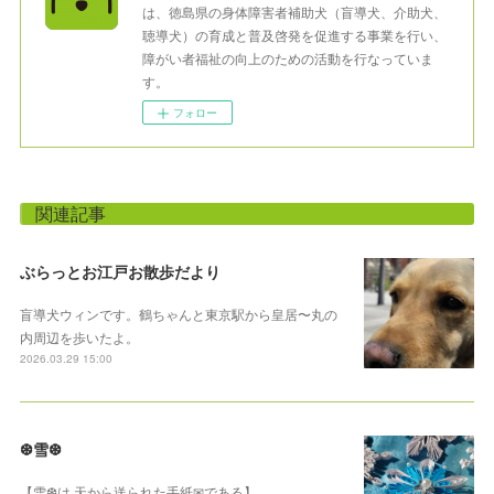
は、徳島県の身体障害者補助犬（盲導犬、介助犬、
聴導犬）の育成と普及啓発を促進する事業を行い、
障がい者福祉の向上のための活動を行なっていま
す。
フォロー
関連記事
ぶらっとお江戸お散歩だより
盲導犬ウィンです。鶴ちゃんと東京駅から皇居〜丸の
内周辺を歩いたよ。
2026.03.29 15:00
❆雪❆
【雪❆は 天から送られた手紙✉である】