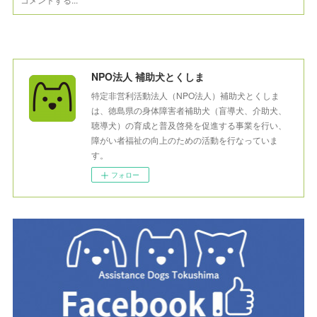
NPO法人 補助犬とくしま
特定非営利活動法人（NPO法人）補助犬とくしま
は、徳島県の身体障害者補助犬（盲導犬、介助犬、
聴導犬）の育成と普及啓発を促進する事業を行い、
障がい者福祉の向上のための活動を行なっていま
す。
フォロー