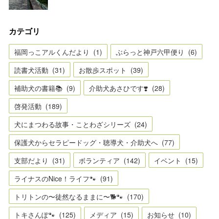
カテゴリ
福岡っこアルくんだより
(
1
)
ぶらっと神戸六甲便り
(
6
)
読書犬活動
(
31
)
お散歩スポット
(
39
)
補助犬の書籍📚
(
9
)
介助犬あさひです❣️
(
28
)
啓発活動
(
189
)
犬にまつわる故事・ことわざシリーズ
(
24
)
保護犬からセラピードッグ・聴導犬・介助犬へ
(
77
)
支部だより
(
31
)
ボランティア
(
142
)
イベント
(
15
)
ライナスのNice！ライフ🐾
(
91
)
トリトンの〜徒然なるままに〜🐕🐾
(
170
)
トキさんぽ🐾
(
125
)
メディア
(
15
)
お知らせ
(
10
)