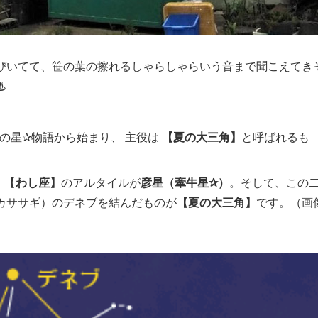
びいてて、笹の葉の擦れるしゃらしゃらいう音まで聞こえてき
♨
星の星✰物語から始まり、 主役は
【夏の大三角】
と呼ばれるも
、【
わし座】
のアルタイルが
彦星（牽牛星✰）
。そして、この
カササギ）のデネブを結んだものが
【夏の大三角】
です。（画