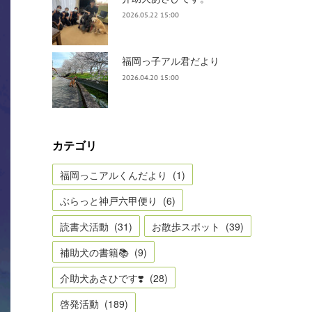
2026.05.22 15:00
福岡っ子アル君だより
2026.04.20 15:00
カテゴリ
福岡っこアルくんだより
(
1
)
ぶらっと神戸六甲便り
(
6
)
読書犬活動
(
31
)
お散歩スポット
(
39
)
補助犬の書籍📚
(
9
)
介助犬あさひです❣️
(
28
)
啓発活動
(
189
)