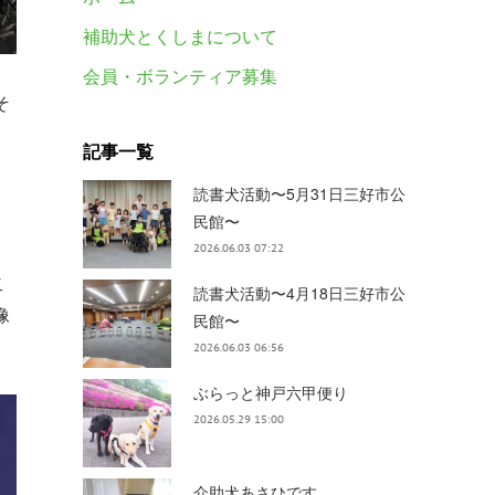
補助犬とくしまについて
会員・ボランティア募集
そ
記事一覧
読書犬活動〜5月31日三好市公
民館〜
2026.06.03 07:22
二
読書犬活動〜4月18日三好市公
像
民館〜
2026.06.03 06:56
ぶらっと神戸六甲便り
2026.05.29 15:00
介助犬あさひです。