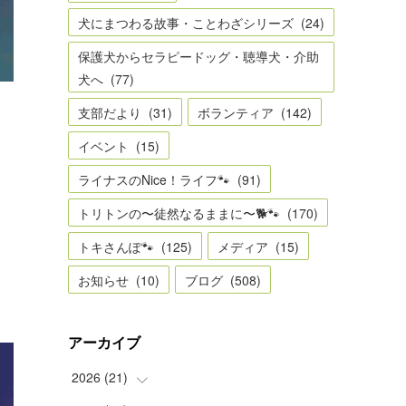
犬にまつわる故事・ことわざシリーズ
(
24
)
保護犬からセラピードッグ・聴導犬・介助
犬へ
(
77
)
支部だより
(
31
)
ボランティア
(
142
)
て
イベント
(
15
)
ライナスのNice！ライフ🐾
(
91
)
トリトンの〜徒然なるままに〜🐕🐾
(
170
)
トキさんぽ🐾
(
125
)
メディア
(
15
)
お知らせ
(
10
)
ブログ
(
508
)
アーカイブ
2026
(
21
)