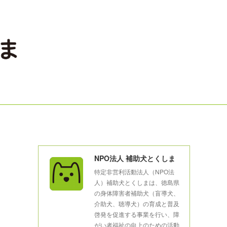
NPO法人 補助犬とくしま
特定非営利活動法人（NPO法
人）補助犬とくしまは、徳島県
の身体障害者補助犬（盲導犬、
介助犬、聴導犬）の育成と普及
啓発を促進する事業を行い、障
がい者福祉の向上のための活動