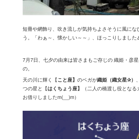
短冊や網飾り、吹き流しが気持ちよさそうに風にな
う。「わぁ～、懐かしい～～」、ほっこりしました
7月7日、七夕の由来は皆さまもご存じの 織姫・彦
の。
天の川に輝く【
こと座】
のベガが
織姫（織女星✰）
つの星と【
はくちょう座】
（二人の橋渡し役となる
お借りしましたm(__)m）