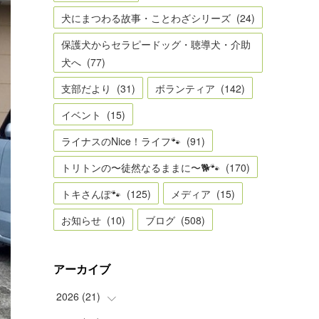
犬にまつわる故事・ことわざシリーズ
(
24
)
保護犬からセラピードッグ・聴導犬・介助
犬へ
(
77
)
支部だより
(
31
)
ボランティア
(
142
)
イベント
(
15
)
ライナスのNice！ライフ🐾
(
91
)
トリトンの〜徒然なるままに〜🐕🐾
(
170
)
トキさんぽ🐾
(
125
)
メディア
(
15
)
お知らせ
(
10
)
ブログ
(
508
)
アーカイブ
2026
(
21
)