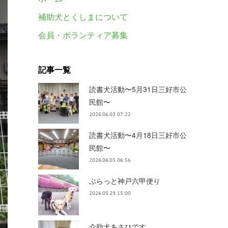
補助犬とくしまについて
会員・ボランティア募集
記事一覧
読書犬活動〜5月31日三好市公
民館〜
2026.06.03 07:22
読書犬活動〜4月18日三好市公
民館〜
2026.06.03 06:56
ぶらっと神戸六甲便り
2026.05.29 15:00
介助犬あさひです。