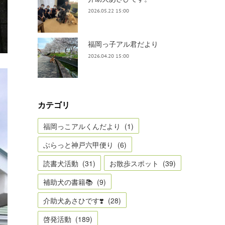
2026.05.22 15:00
福岡っ子アル君だより
2026.04.20 15:00
カテゴリ
福岡っこアルくんだより
(
1
)
ぶらっと神戸六甲便り
(
6
)
読書犬活動
(
31
)
お散歩スポット
(
39
)
補助犬の書籍📚
(
9
)
介助犬あさひです❣️
(
28
)
啓発活動
(
189
)