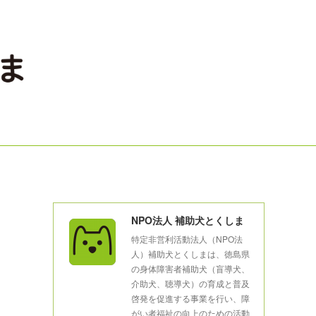
NPO法人 補助犬とくしま
特定非営利活動法人（NPO法
人）補助犬とくしまは、徳島県
の身体障害者補助犬（盲導犬、
介助犬、聴導犬）の育成と普及
啓発を促進する事業を行い、障
がい者福祉の向上のための活動