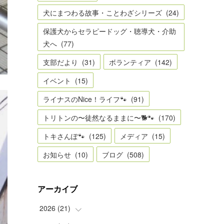
犬にまつわる故事・ことわざシリーズ
(
24
)
保護犬からセラピードッグ・聴導犬・介助
犬へ
(
77
)
支部だより
(
31
)
ボランティア
(
142
)
イベント
(
15
)
ライナスのNice！ライフ🐾
(
91
)
トリトンの〜徒然なるままに〜🐕🐾
(
170
)
トキさんぽ🐾
(
125
)
メディア
(
15
)
お知らせ
(
10
)
ブログ
(
508
)
アーカイブ
2026
(
21
)