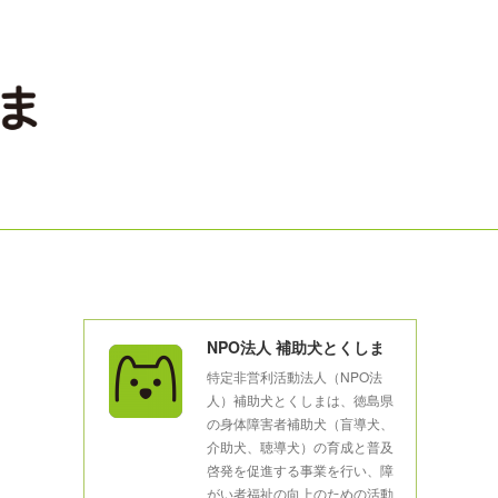
NPO法人 補助犬とくしま
特定非営利活動法人（NPO法
人）補助犬とくしまは、徳島県
の身体障害者補助犬（盲導犬、
介助犬、聴導犬）の育成と普及
啓発を促進する事業を行い、障
がい者福祉の向上のための活動