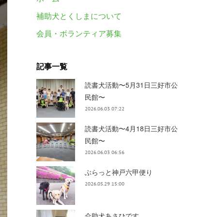
補助犬とくしまについて
会員・ボランティア募集
記事一覧
読書犬活動〜5月31日三好市公
民館〜
2026.06.03 07:22
読書犬活動〜4月18日三好市公
民館〜
2026.06.03 06:56
ぶらっと神戸六甲便り
2026.05.29 15:00
介助犬あさひです。