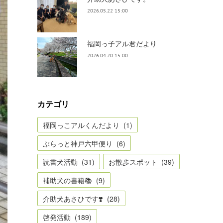
2026.05.22 15:00
福岡っ子アル君だより
2026.04.20 15:00
カテゴリ
福岡っこアルくんだより
(
1
)
ぶらっと神戸六甲便り
(
6
)
読書犬活動
(
31
)
お散歩スポット
(
39
)
補助犬の書籍📚
(
9
)
介助犬あさひです❣️
(
28
)
啓発活動
(
189
)