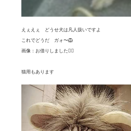
えぇえぇ どうせ犬は凡人扱いですよ
これでどうだ ガォ〜🦁
画像：お借りしました🙇‍♀️
猫用もあります