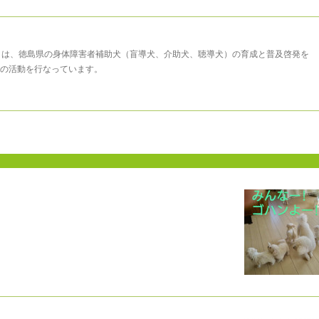
まは、徳島県の身体障害者補助犬（盲導犬、介助犬、聴導犬）の育成と普及啓発を
の活動を行なっています。