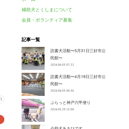
補助犬とくしまについて
会員・ボランティア募集
記事一覧
読書犬活動〜5月31日三好市公
民館〜
2026.06.03 07:22
読書犬活動〜4月18日三好市公
民館〜
2026.06.03 06:56
ぶらっと神戸六甲便り
2026.05.29 15:00
介助犬あさひです。