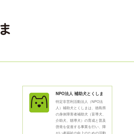
NPO法人 補助犬とくしま
特定非営利活動法人（NPO法
人）補助犬とくしまは、徳島県
の身体障害者補助犬（盲導犬、
介助犬、聴導犬）の育成と普及
啓発を促進する事業を行い、障
がい者福祉の向上のための活動