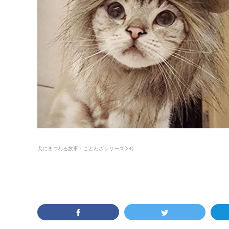
犬にまつわる故事・ことわざシリーズ
(
24
)