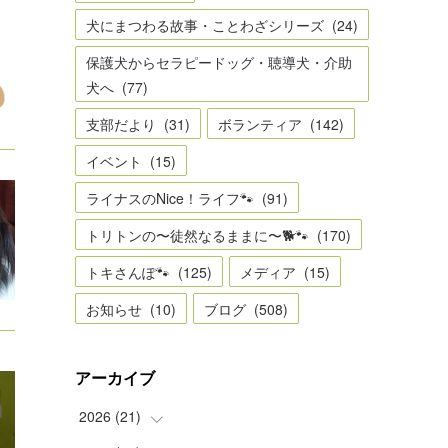
犬にまつわる故事・ことわざシリーズ
(
24
)
保護犬からセラピードッグ・聴導犬・介助
犬へ
(
77
)
支部だより
(
31
)
ボランティア
(
142
)
イベント
(
15
)
ライナスのNice！ライフ🐾
(
91
)
トリトンの〜徒然なるままに〜🐕🐾
(
170
)
トキさんぽ🐾
(
125
)
メディア
(
15
)
お知らせ
(
10
)
ブログ
(
508
)
アーカイブ
2026
(
21
)