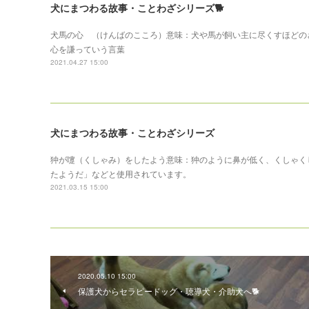
犬にまつわる故事・ことわざシリーズ🐕
犬馬の心 （けんばのこころ）意味：犬や馬が飼い主に尽くすほどの
心を謙っていう言葉
2021.04.27 15:00
犬にまつわる故事・ことわざシリーズ
狆が嚔（くしゃみ）をしたよう意味：狆のように鼻が低く、くしゃく
たようだ」などと使用されています。
2021.03.15 15:00
2020.05.10 15:00
保護犬からセラピードッグ・聴導犬・介助犬へ🐕