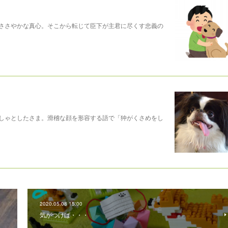
ささやかな真心。そこから転じて臣下が主君に尽くす忠義の
しゃとしたさま。滑稽な顔を形容する語で「狆がくさめをし
2020.05.08 15:00
気がつけば・・・