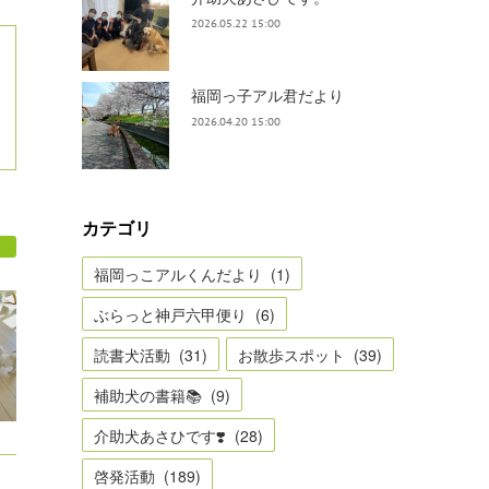
2026.05.22 15:00
福岡っ子アル君だより
2026.04.20 15:00
カテゴリ
福岡っこアルくんだより
(
1
)
ぶらっと神戸六甲便り
(
6
)
読書犬活動
(
31
)
お散歩スポット
(
39
)
補助犬の書籍📚
(
9
)
介助犬あさひです❣️
(
28
)
啓発活動
(
189
)