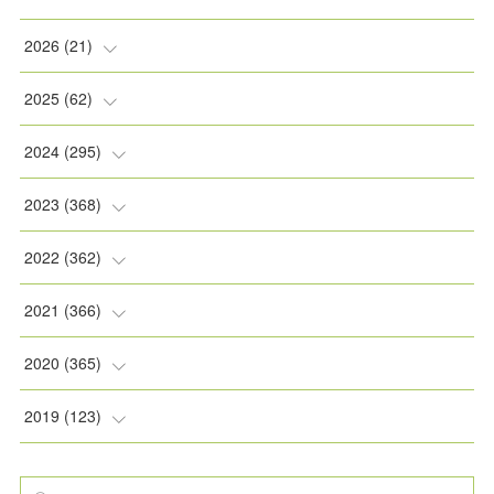
2026
(
21
)
(
2
)
2025
(
62
)
(
2
)
(
8
)
2024
(
295
)
(
2
)
(
5
)
(
8
)
2023
(
368
)
(
5
)
(
9
)
(
11
)
(
31
)
2022
(
362
)
(
3
)
(
1
)
(
11
)
(
30
)
(
30
)
2021
(
366
)
(
7
)
(
1
)
(
22
)
(
31
)
(
30
)
(
31
)
2020
(
365
)
(
5
)
(
31
)
(
30
)
(
30
)
(
30
)
(
31
)
2019
(
123
)
(
1
)
(
31
)
(
31
)
(
30
)
(
32
)
(
30
)
(
32
)