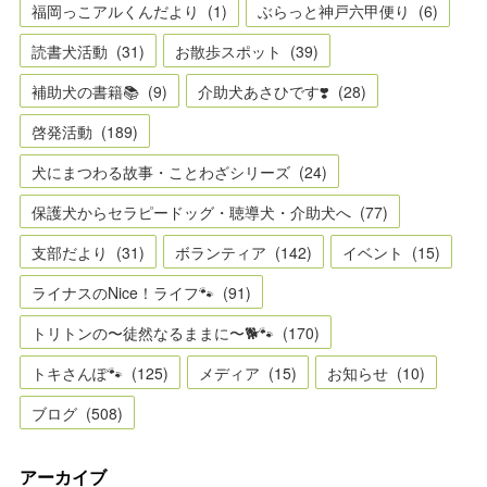
福岡っこアルくんだより
(
1
)
ぶらっと神戸六甲便り
(
6
)
読書犬活動
(
31
)
お散歩スポット
(
39
)
補助犬の書籍📚
(
9
)
介助犬あさひです❣️
(
28
)
啓発活動
(
189
)
犬にまつわる故事・ことわざシリーズ
(
24
)
保護犬からセラピードッグ・聴導犬・介助犬へ
(
77
)
支部だより
(
31
)
ボランティア
(
142
)
イベント
(
15
)
ライナスのNice！ライフ🐾
(
91
)
トリトンの〜徒然なるままに〜🐕🐾
(
170
)
トキさんぽ🐾
(
125
)
メディア
(
15
)
お知らせ
(
10
)
ブログ
(
508
)
アーカイブ