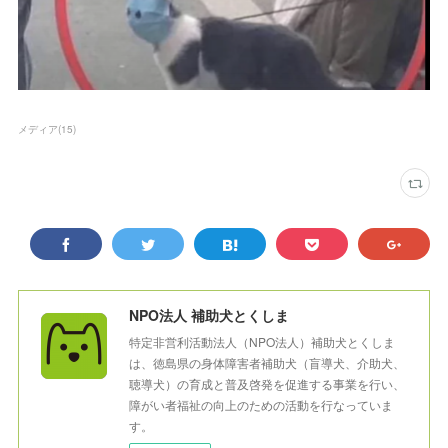
メディア
(
15
)
NPO法人 補助犬とくしま
特定非営利活動法人（NPO法人）補助犬とくしま
は、徳島県の身体障害者補助犬（盲導犬、介助犬、
聴導犬）の育成と普及啓発を促進する事業を行い、
障がい者福祉の向上のための活動を行なっていま
す。