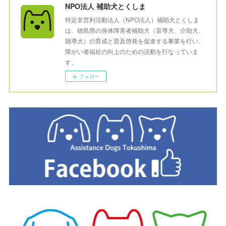
NPO法人 補助犬とくしま
特定非営利活動法人（NPO法人）補助犬とくしま
は、徳島県の身体障害者補助犬（盲導犬、介助犬、
聴導犬）の育成と普及啓発を促進する事業を行い、
障がい者福祉の向上のための活動を行なっていま
す。
フォロー