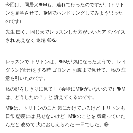
今回は、同居犬🐕Mも、連れて行ったのですが、(トリト
ンを見学させて、🐕Mでハンドリングしてみよう思った
のです)
先生 曰く、同じ犬でレッスンした方がいいとアドバイス
され あえなく 退場 😫💦
レッスンで トリトンは、🐕Mが 気になったようで、 レイ
ダウン(伏せ)をする時 ゴロンと お腹まで見せて、私の 注
意を引いたのです。
私の顔をしきりに見て ｢（会場にM🐕がいないので）🐕M
は、どうしたの？」と 訴えてくるのです。
M🐕は、トリトンのこと 気にかけているけど トリトンも
日常 態度には 見せないけど M🐕のことを 気遣っていた
んだと 改めて 犬におしえられた 一日でした。😅