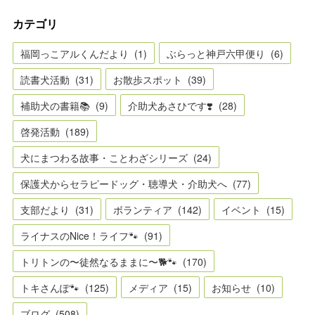
カテゴリ
福岡っこアルくんだより
(
1
)
ぶらっと神戸六甲便り
(
6
)
読書犬活動
(
31
)
お散歩スポット
(
39
)
補助犬の書籍📚
(
9
)
介助犬あさひです❣️
(
28
)
啓発活動
(
189
)
犬にまつわる故事・ことわざシリーズ
(
24
)
保護犬からセラピードッグ・聴導犬・介助犬へ
(
77
)
支部だより
(
31
)
ボランティア
(
142
)
イベント
(
15
)
ライナスのNice！ライフ🐾
(
91
)
トリトンの〜徒然なるままに〜🐕🐾
(
170
)
トキさんぽ🐾
(
125
)
メディア
(
15
)
お知らせ
(
10
)
ブログ
(
508
)