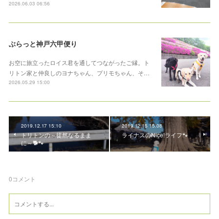
2026.06.03 06:56
ぶらっと神戸六甲便り
お空に旅立ったロイス君を通してつながったご縁。ト
リトン家と仲良しのヨナちゃん、プリモちゃん、そ…
2026.05.29 15:00
2019.12.17 15:10
2019.12.15 15:08
トリトンの～徒然なるまま
ライナスのNice!ライフ🐾
に～🐕🐾
0
コメント