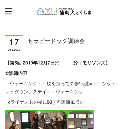
17
セラピードッグ訓練会
Dec
2019
【第5回 2019年12月7日㈯ 於：モリソンズ】
✩訓練内容
ウォーキング～～杖を持っての歩行訓練～～シット、
レイダウン、ステイ～～ウォーキング
<<ライナス君の杖に関する訓練風景>>