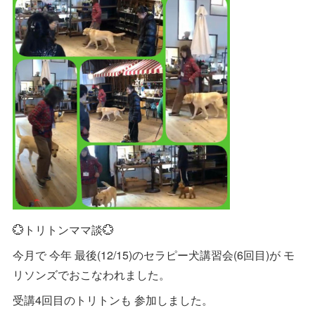
💮トリトンママ談💮
今月で 今年 最後(12/15)のセラピー犬講習会(6回目)が モ
リソンズでおこなわれました。
受講4回目のトリトンも 参加しました。