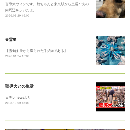
盲導犬ウィンです。鶴ちゃんと東京駅から皇居〜丸の
内周辺を歩いたよ。
2026.03.29 15:00
❆雪❆
【雪❆は 天から送られた手紙✉である】
2026.01.24 15:00
聴導犬との生活
日テレnewsより
2025.12.09 15:00