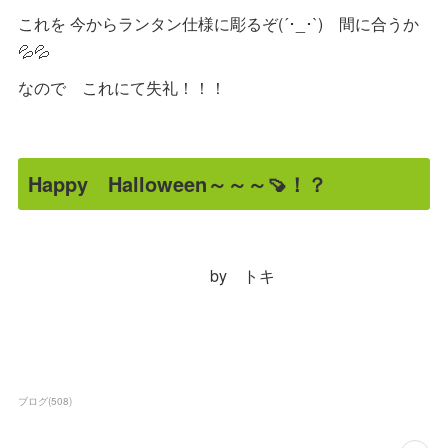
これを 今からランタン仕様に彫るぞ(´･_･`) 間に合うか
💦💦
なので これにて失礼！！！
Happy Halloween～～～🍠！？
by トキ
ブログ
(
508
)