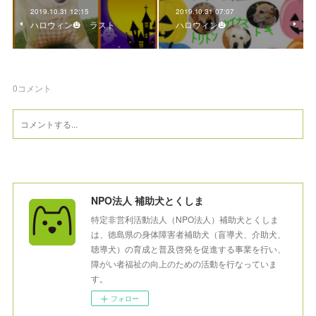
2019.10.31 12:15
2019.10.31 07:07
ハロウィン🎃 ラスト
ハロウィン🎃
0
コメント
NPO法人 補助犬とくしま
特定非営利活動法人（NPO法人）補助犬とくしま
は、徳島県の身体障害者補助犬（盲導犬、介助犬、
聴導犬）の育成と普及啓発を促進する事業を行い、
障がい者福祉の向上のための活動を行なっていま
す。
フォロー