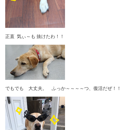
正直 気ぃ～も 抜けたわ！！
でもでも 大丈夫。 ふっか～～～～つ、復活だぜ！！