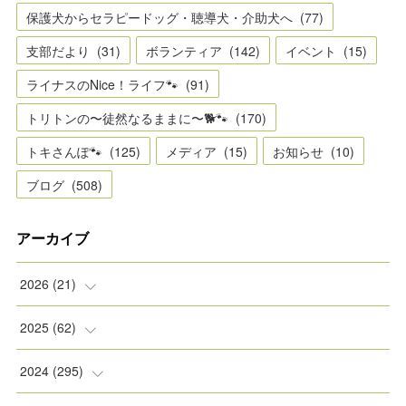
保護犬からセラピードッグ・聴導犬・介助犬へ
(
77
)
支部だより
(
31
)
ボランティア
(
142
)
イベント
(
15
)
ライナスのNice！ライフ🐾
(
91
)
トリトンの〜徒然なるままに〜🐕🐾
(
170
)
トキさんぽ🐾
(
125
)
メディア
(
15
)
お知らせ
(
10
)
ブログ
(
508
)
アーカイブ
2026
(
21
)
(
2
)
2025
(
62
)
(
2
)
(
8
)
2024
(
295
)