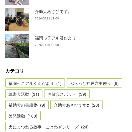
介助犬あさひです。
2026.05.22 15:00
福岡っ子アル君だより
2026.04.20 15:00
カテゴリ
福岡っこアルくんだより
(
1
)
ぶらっと神戸六甲便り
(
6
)
読書犬活動
(
31
)
お散歩スポット
(
39
)
補助犬の書籍📚
(
9
)
介助犬あさひです❣️
(
28
)
啓発活動
(
189
)
犬にまつわる故事・ことわざシリーズ
(
24
)