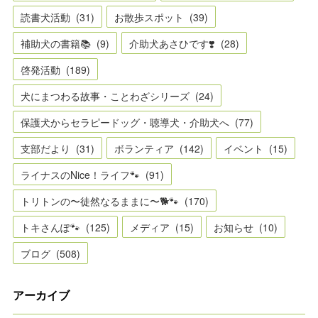
読書犬活動
(
31
)
お散歩スポット
(
39
)
補助犬の書籍📚
(
9
)
介助犬あさひです❣️
(
28
)
啓発活動
(
189
)
犬にまつわる故事・ことわざシリーズ
(
24
)
保護犬からセラピードッグ・聴導犬・介助犬へ
(
77
)
支部だより
(
31
)
ボランティア
(
142
)
イベント
(
15
)
ライナスのNice！ライフ🐾
(
91
)
トリトンの〜徒然なるままに〜🐕🐾
(
170
)
トキさんぽ🐾
(
125
)
メディア
(
15
)
お知らせ
(
10
)
ブログ
(
508
)
アーカイブ