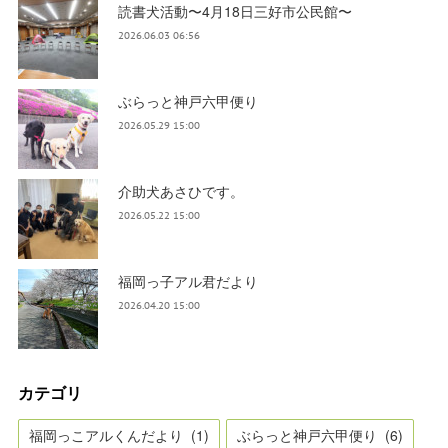
読書犬活動〜4月18日三好市公民館〜
2026.06.03 06:56
ぶらっと神戸六甲便り
2026.05.29 15:00
介助犬あさひです。
2026.05.22 15:00
福岡っ子アル君だより
2026.04.20 15:00
カテゴリ
福岡っこアルくんだより
(
1
)
ぶらっと神戸六甲便り
(
6
)