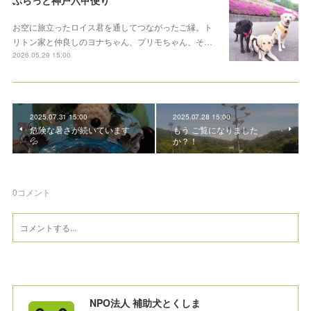
ぶらっと神戸六甲便り
お空に旅立ったロイス君を通してつながったご縁。ト
リトン家と仲良しのヨナちゃん、プリモちゃん、そ…
2026.05.29 15:00
2025.07.31 15:00
2025.07.28 15:00
危険な暑さが続いています
もう ご覧になりました
💦
か？！
0
コメント
NPO法人 補助犬とくしま