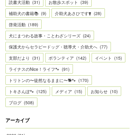
読書犬活動
(
31
)
お散歩スポット
(
39
)
補助犬の書籍📚
(
9
)
介助犬あさひです❣️
(
28
)
啓発活動
(
189
)
犬にまつわる故事・ことわざシリーズ
(
24
)
保護犬からセラピードッグ・聴導犬・介助犬へ
(
77
)
支部だより
(
31
)
ボランティア
(
142
)
イベント
(
15
)
ライナスのNice！ライフ🐾
(
91
)
トリトンの〜徒然なるままに〜🐕🐾
(
170
)
トキさんぽ🐾
(
125
)
メディア
(
15
)
お知らせ
(
10
)
ブログ
(
508
)
アーカイブ