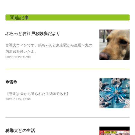
関連記事
ぶらっとお江戸お散歩だより
盲導犬ウィンです。鶴ちゃんと東京駅から皇居〜丸の
内周辺を歩いたよ。
2026.03.29 15:00
❆雪❆
【雪❆は 天から送られた手紙✉である】
2026.01.24 15:00
聴導犬との生活