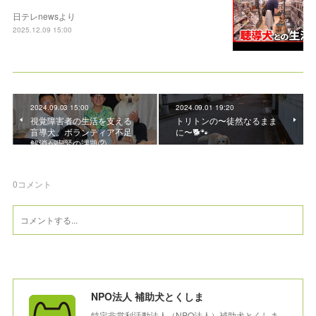
日テレnewsより
2025.12.09 15:00
2024.09.03 15:00
2024.09.01 19:20
視覚障害者の生活を支える
トリトンの〜徒然なるまま
盲導犬。ボランティア不足
に〜🐕🐾
解消が喫緊の課題②
0
コメント
NPO法人 補助犬とくしま
特定非営利活動法人（NPO法人）補助犬とくしま