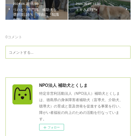
2024.06.23 15:00
2024.06.21 15:00
リハビリ専門職、補助犬を
トキさんぽ🐾
選択肢は6％ 理由に「知識
が無い」も
0
コメント
NPO法人 補助犬とくしま
特定非営利活動法人（NPO法人）補助犬とくしま
は、徳島県の身体障害者補助犬（盲導犬、介助犬、
聴導犬）の育成と普及啓発を促進する事業を行い、
障がい者福祉の向上のための活動を行なっていま
す。
フォロー