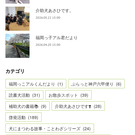
介助犬あさひです。
2026.05.22 15:00
福岡っ子アル君だより
2026.04.20 15:00
カテゴリ
福岡っこアルくんだより
(
1
)
ぶらっと神戸六甲便り
(
6
)
読書犬活動
(
31
)
お散歩スポット
(
39
)
補助犬の書籍📚
(
9
)
介助犬あさひです❣️
(
28
)
啓発活動
(
189
)
犬にまつわる故事・ことわざシリーズ
(
24
)