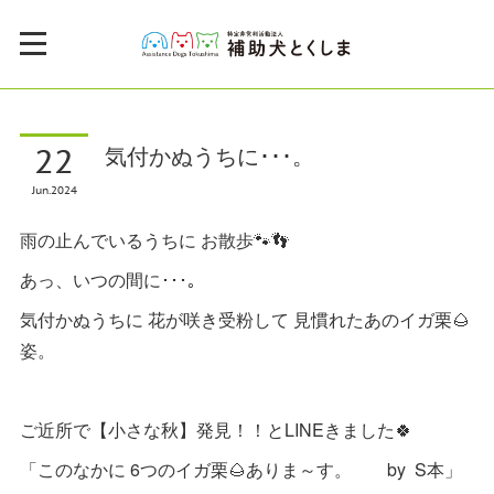
22
気付かぬうちに･･･。
Jun
2024
雨の止んでいるうちに お散歩🐾👣
あっ、いつの間に･･･｡
気付かぬうちに 花が咲き受粉して 見慣れたあのイガ栗🌰
姿。
ご近所で【小さな秋】発見！！とLINEきました🍀
「このなかに 6つのイガ栗🌰ありま～す。 by S本」