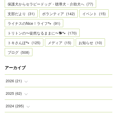
保護犬からセラピードッグ・聴導犬・介助犬へ
(
77
)
支部だより
(
31
)
ボランティア
(
142
)
イベント
(
15
)
ライナスのNice！ライフ🐾
(
91
)
トリトンの〜徒然なるままに〜🐕🐾
(
170
)
トキさんぽ🐾
(
125
)
メディア
(
15
)
お知らせ
(
10
)
ブログ
(
508
)
アーカイブ
2026
(
21
)
(
2
)
2025
(
62
)
(
2
)
(
8
)
2024
(
295
)
(
2
)