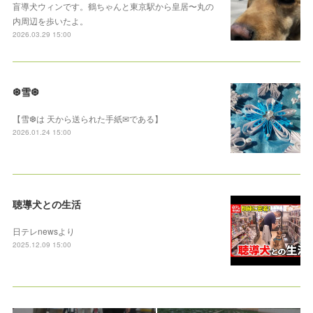
盲導犬ウィンです。鶴ちゃんと東京駅から皇居〜丸の
内周辺を歩いたよ。
2026.03.29 15:00
❆雪❆
【雪❆は 天から送られた手紙✉である】
2026.01.24 15:00
聴導犬との生活
日テレnewsより
2025.12.09 15:00