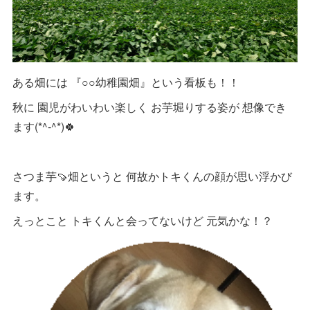
ある畑には 『○○幼稚園畑』という看板も！！
秋に 園児がわいわい楽しく お芋堀りする姿が 想像でき
ます(*^-^*)🍀
さつま芋🍠畑というと 何故かトキくんの顔が思い浮かび
ます。
えっとこと トキくんと会ってないけど 元気かな！？