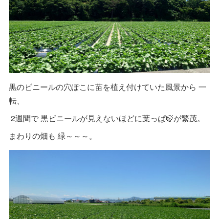
黒のビニールの穴ぽこに苗を植え付けていた風景から 一
転、
2週間で 黒ビニールが見えないほどに葉っぱ🍃が繁茂。
まわりの畑も 緑～～～。