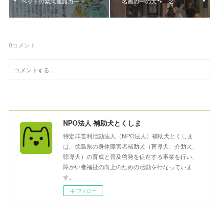
ペットの緊急連絡カード
名画の中の犬🐾 ②
0
コメント
NPO法人 補助犬とくしま
特定非営利活動法人（NPO法人）補助犬とくしま
は、徳島県の身体障害者補助犬（盲導犬、介助犬、
聴導犬）の育成と普及啓発を促進する事業を行い、
障がい者福祉の向上のための活動を行なっていま
す。
フォロー