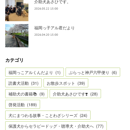
介助犬あさひです。
2026.05.22 15:00
福岡っ子アル君だより
2026.04.20 15:00
カテゴリ
福岡っこアルくんだより
(
1
)
ぶらっと神戸六甲便り
(
6
)
読書犬活動
(
31
)
お散歩スポット
(
39
)
補助犬の書籍📚
(
9
)
介助犬あさひです❣️
(
28
)
啓発活動
(
189
)
犬にまつわる故事・ことわざシリーズ
(
24
)
保護犬からセラピードッグ・聴導犬・介助犬へ
(
77
)