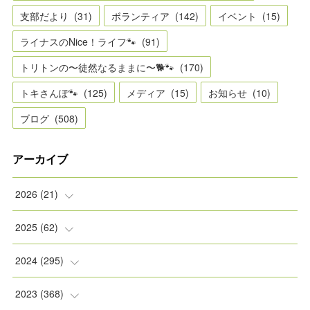
支部だより
(
31
)
ボランティア
(
142
)
イベント
(
15
)
ライナスのNice！ライフ🐾
(
91
)
トリトンの〜徒然なるままに〜🐕🐾
(
170
)
トキさんぽ🐾
(
125
)
メディア
(
15
)
お知らせ
(
10
)
ブログ
(
508
)
アーカイブ
2026
(
21
)
(
2
)
2025
(
62
)
(
2
)
(
8
)
2024
(
295
)
(
2
)
(
5
)
(
8
)
2023
(
368
)