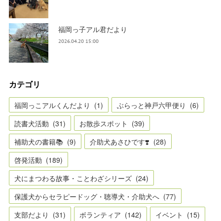
福岡っ子アル君だより
2026.04.20 15:00
カテゴリ
福岡っこアルくんだより
(
1
)
ぶらっと神戸六甲便り
(
6
)
読書犬活動
(
31
)
お散歩スポット
(
39
)
補助犬の書籍📚
(
9
)
介助犬あさひです❣️
(
28
)
啓発活動
(
189
)
犬にまつわる故事・ことわざシリーズ
(
24
)
保護犬からセラピードッグ・聴導犬・介助犬へ
(
77
)
支部だより
(
31
)
ボランティア
(
142
)
イベント
(
15
)