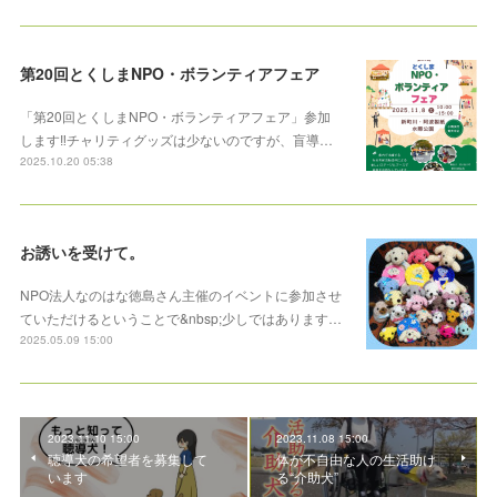
第20回とくしまNPO・ボランティアフェア
「第20回とくしまNPO・ボランティアフェア」参加
します‼️チャリティグッズは少ないのですが、盲導…
2025.10.20 05:38
お誘いを受けて。
NPO法人なのはな徳島さん主催のイベントに参加させ
ていただけるということで&nbsp;少しではあります…
2025.05.09 15:00
2023.11.10 15:00
2023.11.08 15:00
聴導犬の希望者を募集して
体が不自由な人の生活助け
います
る“介助犬”