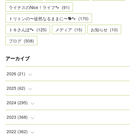
ライナスのNice！ライフ🐾
(
91
)
トリトンの〜徒然なるままに〜🐕🐾
(
170
)
トキさんぽ🐾
(
125
)
メディア
(
15
)
お知らせ
(
10
)
ブログ
(
508
)
アーカイブ
2026
(
21
)
(
2
)
2025
(
62
)
(
2
)
(
8
)
2024
(
295
)
(
2
)
(
5
)
(
8
)
2023
(
368
)
(
5
)
(
9
)
(
11
)
(
31
)
2022
(
362
)