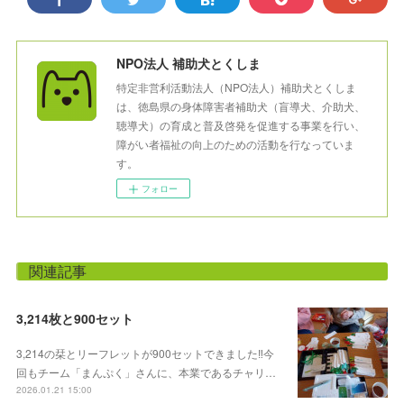
NPO法人 補助犬とくしま
特定非営利活動法人（NPO法人）補助犬とくしま
は、徳島県の身体障害者補助犬（盲導犬、介助犬、
聴導犬）の育成と普及啓発を促進する事業を行い、
障がい者福祉の向上のための活動を行なっていま
す。
フォロー
関連記事
3,214枚と900セット
3,214の栞とリーフレットが900セットできました‼️今
回もチーム「まんぷく」さんに、本業であるチャリ…
2026.01.21 15:00