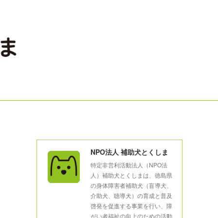
NPO法人 補助犬とくしま
特定非営利活動法人（NPO法
人）補助犬とくしまは、徳島県
の身体障害者補助犬（盲導犬、
介助犬、聴導犬）の育成と普及
啓発を促進する事業を行い、障
がい者福祉の向上のための活動