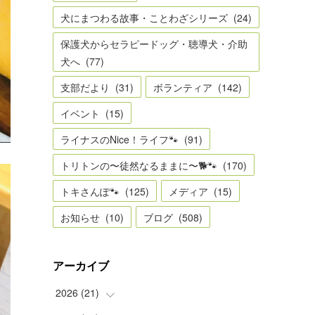
犬にまつわる故事・ことわざシリーズ
(
24
)
保護犬からセラピードッグ・聴導犬・介助
犬へ
(
77
)
支部だより
(
31
)
ボランティア
(
142
)
イベント
(
15
)
ライナスのNice！ライフ🐾
(
91
)
トリトンの〜徒然なるままに〜🐕🐾
(
170
)
トキさんぽ🐾
(
125
)
メディア
(
15
)
お知らせ
(
10
)
ブログ
(
508
)
アーカイブ
2026
(
21
)