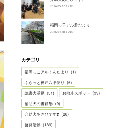
2026.05.22 15:00
福岡っ子アル君だより
2026.04.20 15:00
カテゴリ
福岡っこアルくんだより
(
1
)
ぶらっと神戸六甲便り
(
6
)
読書犬活動
(
31
)
お散歩スポット
(
39
)
補助犬の書籍📚
(
9
)
介助犬あさひです❣️
(
28
)
啓発活動
(
189
)