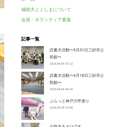
補助犬とくしまについて
会員・ボランティア募集
記事一覧
読書犬活動〜5月31日三好市公
民館〜
2026.06.03 07:22
読書犬活動〜4月18日三好市公
民館〜
2026.06.03 06:56
ぶらっと神戸六甲便り
2026.05.29 15:00
介助犬あさひです。