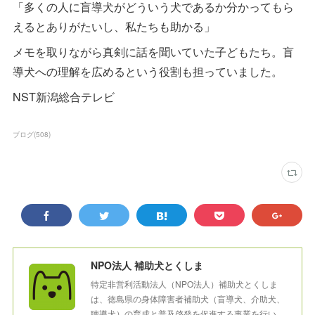
「多くの人に盲導犬がどういう犬であるか分かってもら
えるとありがたいし、私たちも助かる」
メモを取りながら真剣に話を聞いていた子どもたち。盲
導犬への理解を広めるという役割も担っていました。
NST新潟総合テレビ
ブログ
(
508
)
NPO法人 補助犬とくしま
特定非営利活動法人（NPO法人）補助犬とくしま
は、徳島県の身体障害者補助犬（盲導犬、介助犬、
聴導犬）の育成と普及啓発を促進する事業を行い、