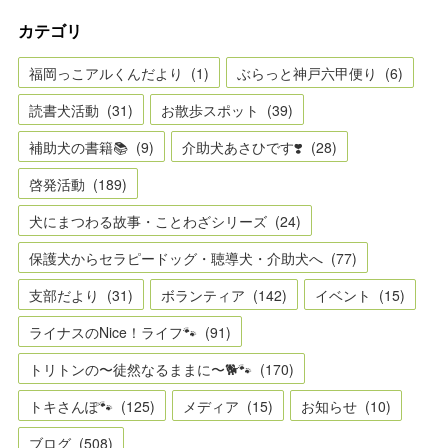
カテゴリ
福岡っこアルくんだより
(
1
)
ぶらっと神戸六甲便り
(
6
)
読書犬活動
(
31
)
お散歩スポット
(
39
)
補助犬の書籍📚
(
9
)
介助犬あさひです❣️
(
28
)
啓発活動
(
189
)
犬にまつわる故事・ことわざシリーズ
(
24
)
保護犬からセラピードッグ・聴導犬・介助犬へ
(
77
)
支部だより
(
31
)
ボランティア
(
142
)
イベント
(
15
)
ライナスのNice！ライフ🐾
(
91
)
トリトンの〜徒然なるままに〜🐕🐾
(
170
)
トキさんぽ🐾
(
125
)
メディア
(
15
)
お知らせ
(
10
)
ブログ
(
508
)