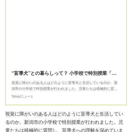
“盲導犬”との暮らしって？ 小学校で特別授業「どういう犬か多くの人に知ってほしい」【新潟市】（ＮＳＴ新潟総合テレビ） - Yahoo!ニュース
視覚に障がいのある人はどのように盲導犬と生活しているのか、新
潟市の小学校で特別授業が行われました。児童たちは積極的に質…
Yahoo!ニュース
視覚に障がいのある人はどのように盲導犬と生活してい
るのか、新潟市の小学校で特別授業が行われました。児
童たちは積極的に質問し、盲導犬への理解を深めていま