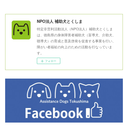
NPO法人 補助犬とくしま
特定非営利活動法人（NPO法人）補助犬とくしま
は、徳島県の身体障害者補助犬（盲導犬、介助犬、
聴導犬）の育成と普及啓発を促進する事業を行い、
障がい者福祉の向上のための活動を行なっていま
す。
フォロー