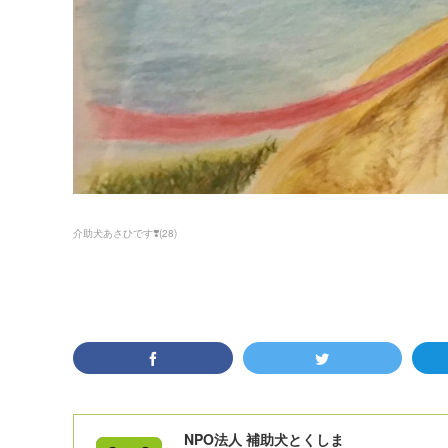
介助犬あさひです❣️
(
28
)
NPO法人 補助犬とくしま