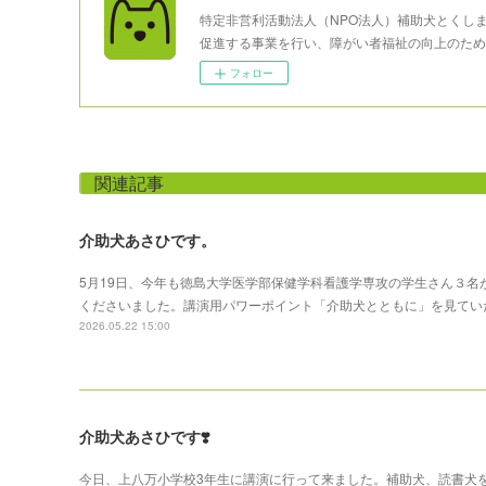
特定非営利活動法人（NPO法人）補助犬とくし
促進する事業を行い、障がい者福祉の向上のため
フォロー
関連記事
介助犬あさひです。
5月19日、今年も徳島大学医学部保健学科看護学専攻の学生さん３
くださいました。講演用パワーポイント「介助犬とともに」を見てい
2026.05.22 15:00
介助犬あさひです❣️
今日、上八万小学校3年生に講演に行って来ました。補助犬、読書犬