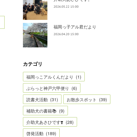
2026.05.22 15:00
福岡っ子アル君だより
2026.04.20 15:00
カテゴリ
福岡っこアルくんだより
(
1
)
ぶらっと神戸六甲便り
(
6
)
読書犬活動
(
31
)
お散歩スポット
(
39
)
補助犬の書籍📚
(
9
)
介助犬あさひです❣️
(
28
)
啓発活動
(
189
)