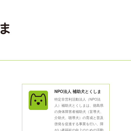
NPO法人 補助犬とくしま
特定非営利活動法人（NPO法
人）補助犬とくしまは、徳島県
の身体障害者補助犬（盲導犬、
介助犬、聴導犬）の育成と普及
啓発を促進する事業を行い、障
がい者福祉の向上のための活動