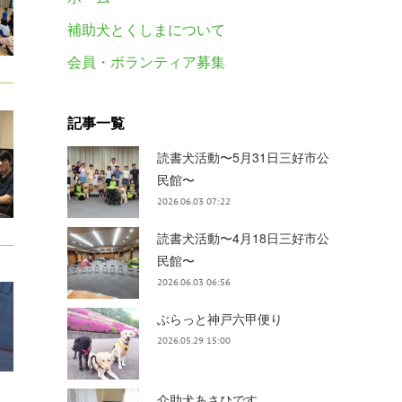
補助犬とくしまについて
会員・ボランティア募集
記事一覧
読書犬活動〜5月31日三好市公
民館〜
2026.06.03 07:22
読書犬活動〜4月18日三好市公
民館〜
2026.06.03 06:56
ぶらっと神戸六甲便り
2026.05.29 15:00
介助犬あさひです。