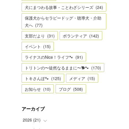
犬にまつわる故事・ことわざシリーズ
(
24
)
保護犬からセラピードッグ・聴導犬・介助
犬へ
(
77
)
支部だより
(
31
)
ボランティア
(
142
)
イベント
(
15
)
ライナスのNice！ライフ🐾
(
91
)
トリトンの〜徒然なるままに〜🐕🐾
(
170
)
トキさんぽ🐾
(
125
)
メディア
(
15
)
お知らせ
(
10
)
ブログ
(
508
)
アーカイブ
2026
(
21
)