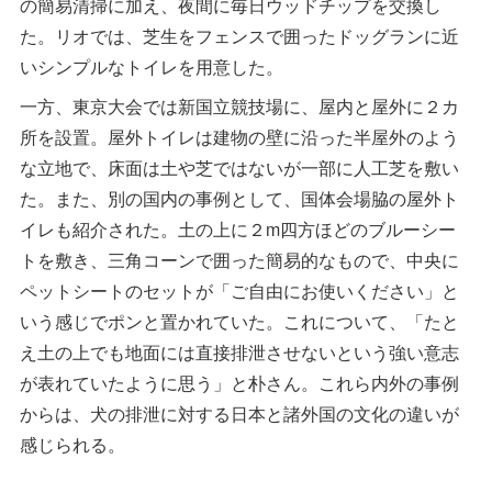
の簡易清掃に加え、夜間に毎日ウッドチップを交換し
た。リオでは、芝生をフェンスで囲ったドッグランに近
いシンプルなトイレを用意した。
一方、東京大会では新国立競技場に、屋内と屋外に２カ
所を設置。屋外トイレは建物の壁に沿った半屋外のよう
な立地で、床面は土や芝ではないが一部に人工芝を敷い
た。また、別の国内の事例として、国体会場脇の屋外ト
イレも紹介された。土の上に２m四方ほどのブルーシー
トを敷き、三角コーンで囲った簡易的なもので、中央に
ペットシートのセットが「ご自由にお使いください」と
いう感じでポンと置かれていた。これについて、「たと
え土の上でも地面には直接排泄させないという強い意志
が表れていたように思う」と朴さん。これら内外の事例
からは、犬の排泄に対する日本と諸外国の文化の違いが
感じられる。