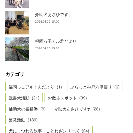
介助犬あさひです。
2026.05.22 15:00
福岡っ子アル君だより
2026.04.20 15:00
カテゴリ
福岡っこアルくんだより
(
1
)
ぶらっと神戸六甲便り
(
6
)
読書犬活動
(
31
)
お散歩スポット
(
39
)
補助犬の書籍📚
(
9
)
介助犬あさひです❣️
(
28
)
啓発活動
(
189
)
犬にまつわる故事・ことわざシリーズ
(
24
)