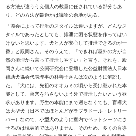
る方法が違ううえ個人の裁量に任されている部分もあ
り、どの方法が最適かは議論の余地がある。
「協会によって排泄のスタイルは違いますが、どんなス
タイルであったとしても、排泄に困る状態を作ってはい
けないと思います。犬と人が安心して排泄できるのが一
番」と殿岡さん。そのうえで、「できれば屋外の方が自
然の摂理から言って排泄しやすい」と言う。それを、殿
岡さんに続いて公開研究会に登壇した公益財団法人日本
補助犬協会代表理事の朴善子さんは次のように解説し
た。「犬には、先祖のオオカミの頃から受け継がれた本
能として、巣穴を汚さないよう外で排泄したいという欲
求があります。野生の本能にまで遡らなくても、盲導犬
は大型犬（日本ではほとんどがラブラドール・レトリー
バー）なので、小型犬のように室内でペットシーツにさ
せるのは現実的ではありません。そのため、多くの盲導