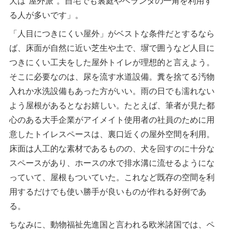
犬は"屋外派"。自宅でも裏庭やベランダの一角を利用す
る人が多いです」。
「人目につきにくい屋外」がベストな条件だとするなら
ば、床面が自然に近い芝生や土で、塀で囲うなど人目に
つきにくい工夫をした屋外トイレが理想的と言えよう。
そこに必要なのは、尿を流す水道設備。糞を捨てる汚物
入れか水洗設備もあった方がいい。雨の日でも濡れない
よう屋根があるとなお嬉しい。たとえば、筆者が見た都
心のある大手企業がアイメイト使用者の社員のために用
意したトイレスペースは、裏口近くの屋外空間を利用。
床面は人工的な素材であるものの、犬を回すのに十分な
スペースがあり、ホースの水で排水溝に流せるようにな
っていて、屋根もついていた。これなど既存の空間を利
用するだけでも使い勝手が良いものが作れる好例であ
る。
ちなみに、動物福祉先進国と言われる欧米諸国では、ペ