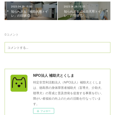
2023.04.29 15:00
2023.04.26 15:00
知られざる「補助犬用トイ
知られざる「補助犬用トイ
レ」の現状 ③
レ」の現状 ①
0
コメント
NPO法人 補助犬とくしま
特定非営利活動法人（NPO法人）補助犬とくしま
は、徳島県の身体障害者補助犬（盲導犬、介助犬、
聴導犬）の育成と普及啓発を促進する事業を行い、
障がい者福祉の向上のための活動を行なっていま
す。
フォロー