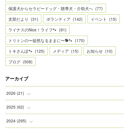
保護犬からセラピードッグ・聴導犬・介助犬へ
(
77
)
支部だより
(
31
)
ボランティア
(
142
)
イベント
(
15
)
ライナスのNice！ライフ🐾
(
91
)
トリトンの〜徒然なるままに〜🐕🐾
(
170
)
トキさんぽ🐾
(
125
)
メディア
(
15
)
お知らせ
(
10
)
ブログ
(
508
)
アーカイブ
2026
(
21
)
(
2
)
2025
(
62
)
(
2
)
(
8
)
2024
(
295
)