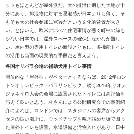
ットもほとんどが屋外派だ。犬の排泄に適した土地が十
分にあり、排泄物に対する忌避感が日本よりも薄く、そ
もそも犬の社会参加に寛容だという文化的背景が大き
い。とはいえ、欧米に比べて住宅事情が悪く町中の緑も
少ない日本では、屋外スペースの確保はなかなか難し
い。屋内型の専用トイレの新設とともに、多機能トイレ
の活用も当面の現実的な手段だと言えよう。
各国オリパラ会場の補助犬用トイレ事情
開放的な「屋外型」がベターとするならば、2012年ロン
ドンオリンピック・パラリンピック、続く2016年リオデ
ジャネイロ大会の会場に設置されたトイレには高評価を
与えて良いと思う。朴さんによる公開研究会での事例紹
介によれば、ロンドンでは、スタジアムの客席からアク
セスの良い場所に、ウッドチップを敷き詰めた塀で囲っ
た屋外トイレを設置。水道設備と汚物入れがあり、日中