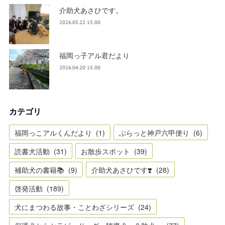
介助犬あさひです。
2026.05.22 15:00
福岡っ子アル君だより
2026.04.20 15:00
カテゴリ
福岡っこアルくんだより
(
1
)
ぶらっと神戸六甲便り
(
6
)
読書犬活動
(
31
)
お散歩スポット
(
39
)
補助犬の書籍📚
(
9
)
介助犬あさひです❣️
(
28
)
啓発活動
(
189
)
犬にまつわる故事・ことわざシリーズ
(
24
)