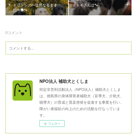
トリトンの〜徒然なるまま
トキさんぽ🐾
に〜🐕🐾
0
コメント
NPO法人 補助犬とくしま
特定非営利活動法人（NPO法人）補助犬とくしま
は、徳島県の身体障害者補助犬（盲導犬、介助犬、
聴導犬）の育成と普及啓発を促進する事業を行い、
障がい者福祉の向上のための活動を行なっていま
す。
フォロー