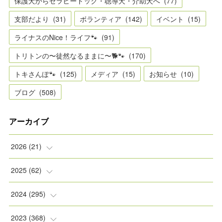
保護犬からセラピードッグ・聴導犬・介助犬へ
(
77
)
支部だより
(
31
)
ボランティア
(
142
)
イベント
(
15
)
ライナスのNice！ライフ🐾
(
91
)
トリトンの〜徒然なるままに〜🐕🐾
(
170
)
トキさんぽ🐾
(
125
)
メディア
(
15
)
お知らせ
(
10
)
ブログ
(
508
)
アーカイブ
2026
(
21
)
(
2
)
2025
(
62
)
(
2
)
(
8
)
2024
(
295
)
(
2
)
(
5
)
(
8
)
2023
(
368
)