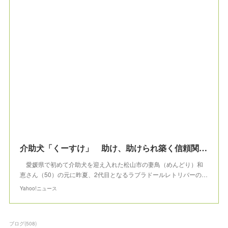
介助犬「くーすけ」 助け、助けられ築く信頼関係 愛媛2頭目（毎日新聞） - Yahoo!ニュース
愛媛県で初めて介助犬を迎え入れた松山市の妻鳥（めんどり）和
恵さん（50）の元に昨夏、2代目となるラブラドールレトリバーの…
Yahoo!ニュース
ブログ
(
508
)