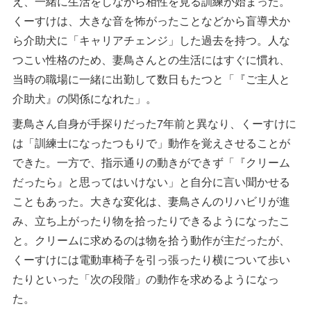
え、一緒に生活をしながら相性を見る訓練が始まった。
くーすけは、大きな音を怖がったことなどから盲導犬か
ら介助犬に「キャリアチェンジ」した過去を持つ。人な
つこい性格のため、妻鳥さんとの生活にはすぐに慣れ、
当時の職場に一緒に出勤して数日もたつと「『ご主人と
介助犬』の関係になれた」。
妻鳥さん自身が手探りだった7年前と異なり、くーすけに
は「訓練士になったつもりで」動作を覚えさせることが
できた。一方で、指示通りの動きができず「『クリーム
だったら』と思ってはいけない」と自分に言い聞かせる
こともあった。大きな変化は、妻鳥さんのリハビリが進
み、立ち上がったり物を拾ったりできるようになったこ
と。クリームに求めるのは物を拾う動作が主だったが、
くーすけには電動車椅子を引っ張ったり横について歩い
たりといった「次の段階」の動作を求めるようになっ
た。