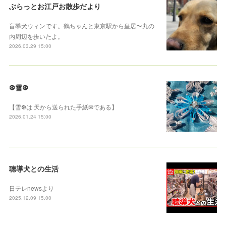
ぶらっとお江戸お散歩だより
盲導犬ウィンです。鶴ちゃんと東京駅から皇居〜丸の
内周辺を歩いたよ。
2026.03.29 15:00
❆雪❆
【雪❆は 天から送られた手紙✉である】
2026.01.24 15:00
聴導犬との生活
日テレnewsより
2025.12.09 15:00