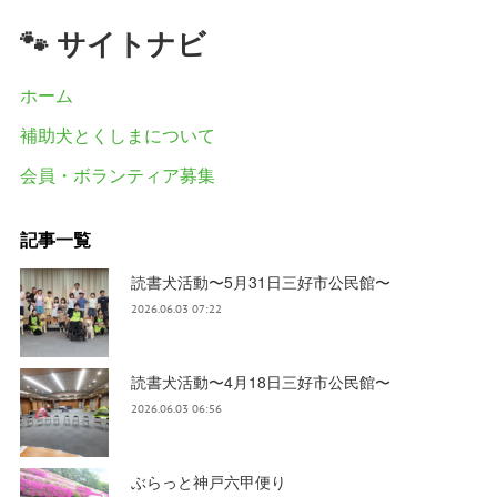
🐾 サイトナビ
ホーム
補助犬とくしまについて
会員・ボランティア募集
記事一覧
読書犬活動〜5月31日三好市公民館〜
2026.06.03 07:22
読書犬活動〜4月18日三好市公民館〜
2026.06.03 06:56
ぶらっと神戸六甲便り