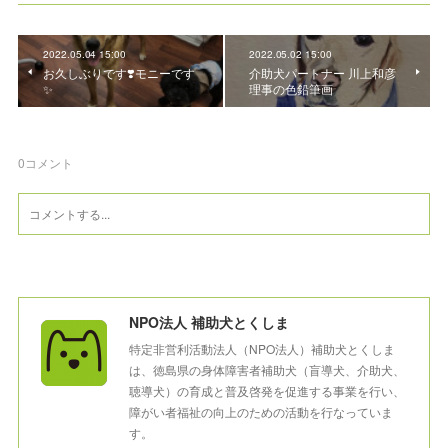
2022.05.04 15:00
2022.05.02 15:00
お久しぶりです❣️モニーです
介助犬パートナー 川上和彦
✨
理事の色鉛筆画
0
コメント
NPO法人 補助犬とくしま
特定非営利活動法人（NPO法人）補助犬とくしま
は、徳島県の身体障害者補助犬（盲導犬、介助犬、
聴導犬）の育成と普及啓発を促進する事業を行い、
障がい者福祉の向上のための活動を行なっていま
す。