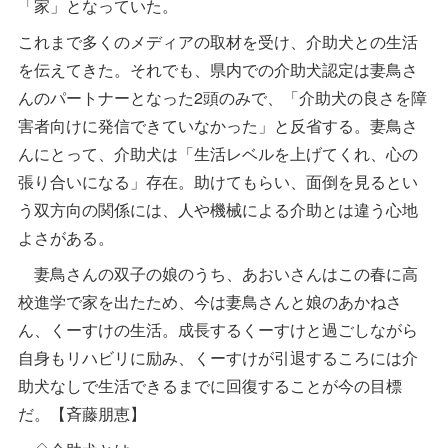
「家」となっていた。
これまで多くのメディアの取材を受け、介助犬との生活
を伝えてきた。それでも、県内での介助犬認定は妻鳥さ
んのパートナーとなった2頭のみで、「介助犬の良さを障
害者向けに発信できていなかった」と反省する。妻鳥さ
んにとって、介助犬は「生活レベルを上げてくれ、心の
張り合いになる」存在。助けてもらい、面倒を見るとい
う双方向の関係には、人や機械による介助とは違う心地
よさがある。
妻鳥さんの双子の娘のうち、あおいさんはこの春に高
校進学で家を出たため、今は妻鳥さんと娘のあかねさ
ん、くーすけの生活。成長するくーすけと過ごしながら
自身もリハビリに励み、くーすけが引退するころには介
助犬なしで生活できるまでに回復することが今の目標
だ。【斉藤朋恵】