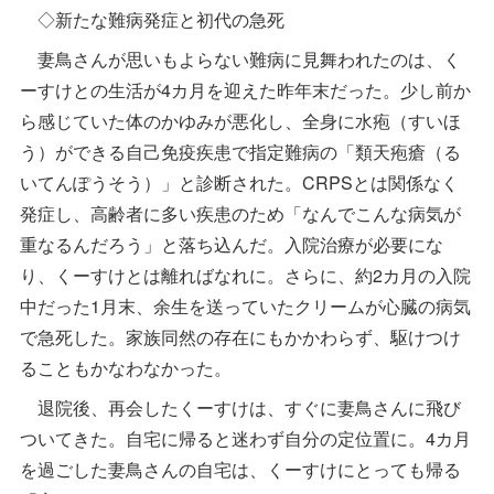
◇新たな難病発症と初代の急死
妻鳥さんが思いもよらない難病に見舞われたのは、く
ーすけとの生活が4カ月を迎えた昨年末だった。少し前か
ら感じていた体のかゆみが悪化し、全身に水疱（すいほ
う）ができる自己免疫疾患で指定難病の「類天疱瘡（る
いてんぽうそう）」と診断された。CRPSとは関係なく
発症し、高齢者に多い疾患のため「なんでこんな病気が
重なるんだろう」と落ち込んだ。入院治療が必要にな
り、くーすけとは離ればなれに。さらに、約2カ月の入院
中だった1月末、余生を送っていたクリームが心臓の病気
で急死した。家族同然の存在にもかかわらず、駆けつけ
ることもかなわなかった。
退院後、再会したくーすけは、すぐに妻鳥さんに飛び
ついてきた。自宅に帰ると迷わず自分の定位置に。4カ月
を過ごした妻鳥さんの自宅は、くーすけにとっても帰る