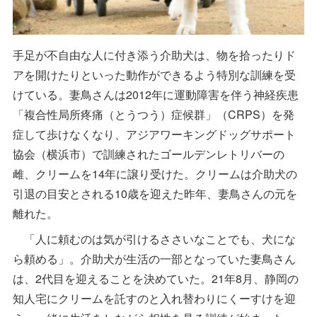
手足が不自由な人に付き添う介助犬は、物を拾ったりド
アを開けたりといった動作ができるよう特別な訓練を受
けている。妻鳥さんは2012年に運動障害を伴う神経疾患
「複合性局所疼痛（とうつう）症候群」（CRPS）を発
症して歩けなくなり、アジアワーキングドッグサポート
協会（横浜市）で訓練されたゴールデンレトリバーの
雌、クリームを14年に譲り受けた。クリームは介助犬の
引退の目安とされる10歳を迎えた昨年、妻鳥さんの元を
離れた。
「人に頼むのは気が引けるささいなことでも、犬にな
ら頼める」。介助犬が生活の一部となっていた妻鳥さん
は、2代目を迎えることを決めていた。21年8月、静岡の
知人宅にクリームを託すのと入れ替わりにくーすけを迎