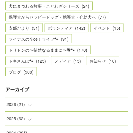
犬にまつわる故事・ことわざシリーズ
(
24
)
保護犬からセラピードッグ・聴導犬・介助犬へ
(
77
)
支部だより
(
31
)
ボランティア
(
142
)
イベント
(
15
)
ライナスのNice！ライフ🐾
(
91
)
トリトンの〜徒然なるままに〜🐕🐾
(
170
)
トキさんぽ🐾
(
125
)
メディア
(
15
)
お知らせ
(
10
)
ブログ
(
508
)
アーカイブ
2026
(
21
)
(
2
)
2025
(
62
)
(
2
)
(
8
)
2024
(
295
)