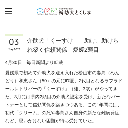
03
介助犬「くーすけ」 助け、助けら
れ築く信頼関係 愛媛2頭目
May
2022
4月30日 毎日新聞より転載
愛媛県で初めて介助犬を迎え入れた松山市の妻鳥（めん
どり）和恵さん（50）の元に昨夏、2代目となるラブラド
ールレトリバーの「くーすけ」（雄、3歳）がやってき
た。3月には県内2頭目の介助犬認定を受け、新たなパー
トナーとして信頼関係を築きつつある。この1年間には、
初代「クリーム」の死や妻鳥さん自身の新たな難病発症
など、思いがけない困難が待ち受けていた。