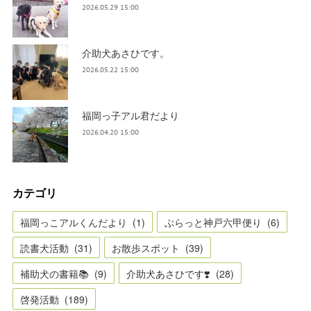
2026.05.29 15:00
介助犬あさひです。
2026.05.22 15:00
福岡っ子アル君だより
2026.04.20 15:00
カテゴリ
福岡っこアルくんだより
(
1
)
ぶらっと神戸六甲便り
(
6
)
読書犬活動
(
31
)
お散歩スポット
(
39
)
補助犬の書籍📚
(
9
)
介助犬あさひです❣️
(
28
)
啓発活動
(
189
)