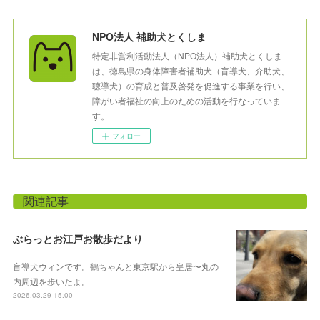
NPO法人 補助犬とくしま
特定非営利活動法人（NPO法人）補助犬とくしま
は、徳島県の身体障害者補助犬（盲導犬、介助犬、
聴導犬）の育成と普及啓発を促進する事業を行い、
障がい者福祉の向上のための活動を行なっていま
す。
フォロー
関連記事
ぶらっとお江戸お散歩だより
盲導犬ウィンです。鶴ちゃんと東京駅から皇居〜丸の
内周辺を歩いたよ。
2026.03.29 15:00