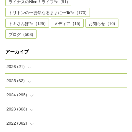
ライナスのNice！ライフ🐾
(
91
)
トリトンの〜徒然なるままに〜🐕🐾
(
170
)
トキさんぽ🐾
(
125
)
メディア
(
15
)
お知らせ
(
10
)
ブログ
(
508
)
アーカイブ
2026
(
21
)
(
2
)
2025
(
62
)
(
2
)
(
8
)
2024
(
295
)
(
2
)
(
5
)
(
8
)
2023
(
368
)
(
5
)
(
9
)
(
11
)
(
31
)
2022
(
362
)