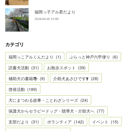
福岡っ子アル君だより
2026.04.20 15:00
カテゴリ
福岡っこアルくんだより
(
1
)
ぶらっと神戸六甲便り
(
6
)
読書犬活動
(
31
)
お散歩スポット
(
39
)
補助犬の書籍📚
(
9
)
介助犬あさひです❣️
(
28
)
啓発活動
(
189
)
犬にまつわる故事・ことわざシリーズ
(
24
)
保護犬からセラピードッグ・聴導犬・介助犬へ
(
77
)
支部だより
(
31
)
ボランティア
(
142
)
イベント
(
15
)