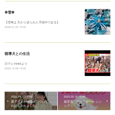
❆雪❆
【雪❆は 天から送られた手紙✉である】
2026.01.24 15:00
聴導犬との生活
日テレnewsより
2025.12.09 15:00
2022.03.17 15:00
2022.03.15 15:00
愛子さまが補助犬について
紙芝居「グッドガール シン
お話しされました。
シア」