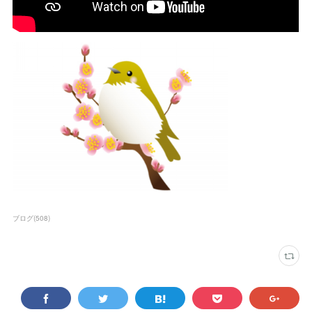
ブログ
(
508
)