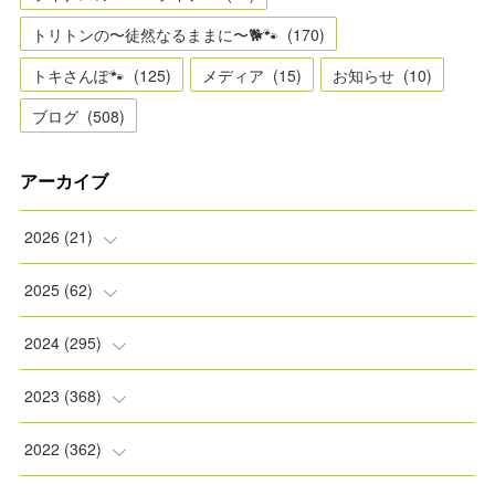
トリトンの〜徒然なるままに〜🐕🐾
(
170
)
トキさんぽ🐾
(
125
)
メディア
(
15
)
お知らせ
(
10
)
ブログ
(
508
)
アーカイブ
2026
(
21
)
(
2
)
2025
(
62
)
(
2
)
(
8
)
2024
(
295
)
(
2
)
(
5
)
(
8
)
2023
(
368
)
(
5
)
(
9
)
(
11
)
(
31
)
2022
(
362
)
(
3
)
(
1
)