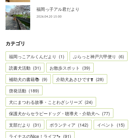
福岡っ子アル君だより
2026.04.20 15:00
カテゴリ
福岡っこアルくんだより
(
1
)
ぶらっと神戸六甲便り
(
6
)
読書犬活動
(
31
)
お散歩スポット
(
39
)
補助犬の書籍📚
(
9
)
介助犬あさひです❣️
(
28
)
啓発活動
(
189
)
犬にまつわる故事・ことわざシリーズ
(
24
)
保護犬からセラピードッグ・聴導犬・介助犬へ
(
77
)
支部だより
(
31
)
ボランティア
(
142
)
イベント
(
15
)
ライナスのNice！ライフ🐾
(
91
)