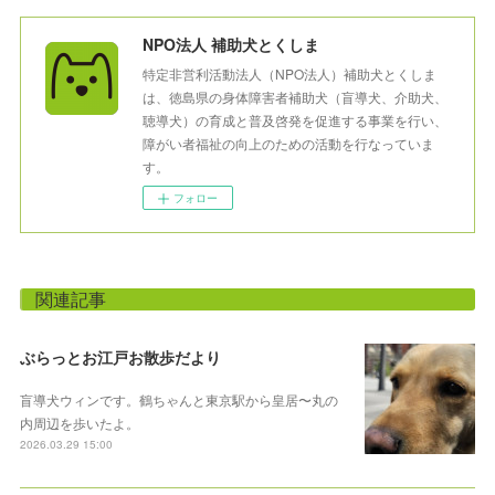
NPO法人 補助犬とくしま
特定非営利活動法人（NPO法人）補助犬とくしま
は、徳島県の身体障害者補助犬（盲導犬、介助犬、
聴導犬）の育成と普及啓発を促進する事業を行い、
障がい者福祉の向上のための活動を行なっていま
す。
フォロー
関連記事
ぶらっとお江戸お散歩だより
盲導犬ウィンです。鶴ちゃんと東京駅から皇居〜丸の
内周辺を歩いたよ。
2026.03.29 15:00