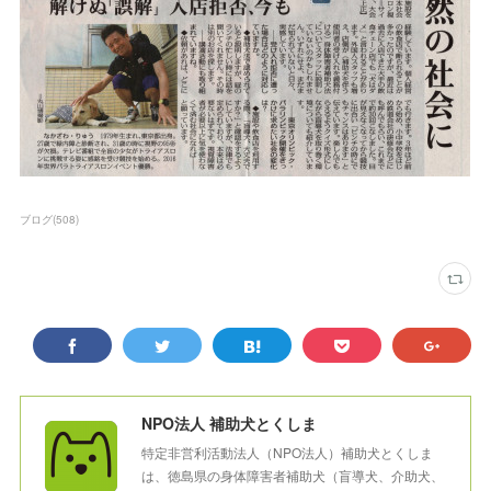
ブログ
(
508
)
NPO法人 補助犬とくしま
特定非営利活動法人（NPO法人）補助犬とくしま
は、徳島県の身体障害者補助犬（盲導犬、介助犬、