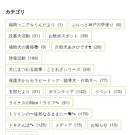
カテゴリ
福岡っこアルくんだより
(
1
)
ぶらっと神戸六甲便り
(
6
)
読書犬活動
(
31
)
お散歩スポット
(
39
)
補助犬の書籍📚
(
9
)
介助犬あさひです❣️
(
28
)
啓発活動
(
189
)
犬にまつわる故事・ことわざシリーズ
(
24
)
保護犬からセラピードッグ・聴導犬・介助犬へ
(
77
)
支部だより
(
31
)
ボランティア
(
142
)
イベント
(
15
)
ライナスのNice！ライフ🐾
(
91
)
トリトンの〜徒然なるままに〜🐕🐾
(
170
)
トキさんぽ🐾
(
125
)
メディア
(
15
)
お知らせ
(
10
)