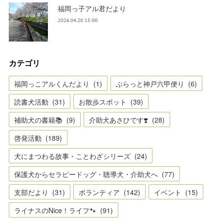
福岡っ子アル君だより
2026.04.20 15:00
カテゴリ
福岡っこアルくんだより
(
1
)
ぶらっと神戸六甲便り
(
6
)
読書犬活動
(
31
)
お散歩スポット
(
39
)
補助犬の書籍📚
(
9
)
介助犬あさひです❣️
(
28
)
啓発活動
(
189
)
犬にまつわる故事・ことわざシリーズ
(
24
)
保護犬からセラピードッグ・聴導犬・介助犬へ
(
77
)
支部だより
(
31
)
ボランティア
(
142
)
イベント
(
15
)
ライナスのNice！ライフ🐾
(
91
)