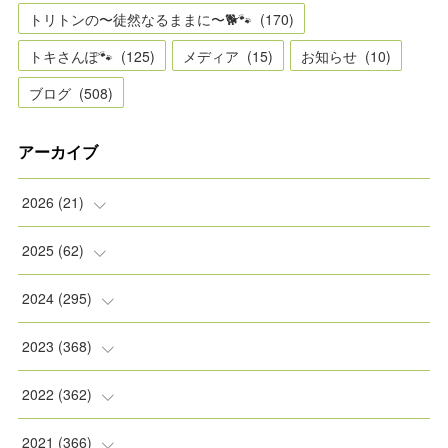
トリトンの〜徒然なるままに〜🐕🐾
(
170
)
トキさんぽ🐾
(
125
)
メディア
(
15
)
お知らせ
(
10
)
ブログ
(
508
)
アーカイブ
2026
(
21
)
(
2
)
2025
(
62
)
(
2
)
(
8
)
2024
(
295
)
(
2
)
(
5
)
(
8
)
2023
(
368
)
(
5
)
(
9
)
(
11
)
(
31
)
2022
(
362
)
(
3
)
(
1
)
(
11
)
(
30
)
(
30
)
2021
(
366
)