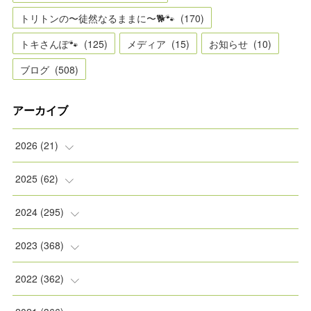
トリトンの〜徒然なるままに〜🐕🐾
(
170
)
トキさんぽ🐾
(
125
)
メディア
(
15
)
お知らせ
(
10
)
ブログ
(
508
)
アーカイブ
2026
(
21
)
(
2
)
2025
(
62
)
(
2
)
(
8
)
2024
(
295
)
(
2
)
(
5
)
(
8
)
2023
(
368
)
(
5
)
(
9
)
(
11
)
(
31
)
2022
(
362
)
(
3
)
(
1
)
(
11
)
(
30
)
(
30
)