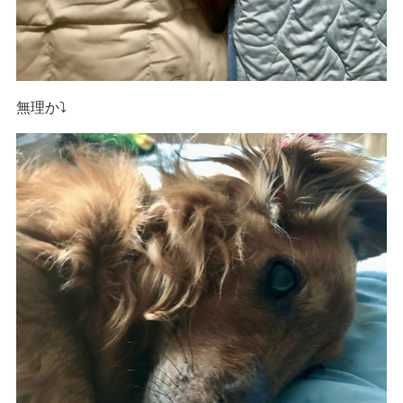
無理か⤵️