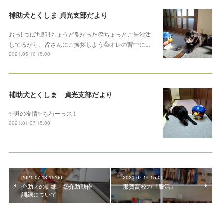
補助犬とくしま 貞光支部だより
おっ! つば九郎!!ちょうど良かった👏ちょっとご無沙汰
してるから、皆さんにご挨拶しよう👍オレの背中に…
2021.05.10 15:00
補助犬とくしま 貞光支部だより
✨男の友情✨ちわーっス！
2021.01.27 15:00
2021.07.18 15:00
2021.07.16 15:00
介助犬の訓練 ②介助動作
那賀高校の『服活』
訓練について