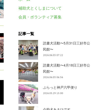
補助犬とくしまについて
会員・ボランティア募集
記事一覧
読書犬活動〜5月31日三好市公
民館〜
2026.06.03 07:22
読書犬活動〜4月18日三好市公
民館〜
2026.06.03 06:56
ぶらっと神戸六甲便り
2026.05.29 15:00
介助犬あさひです。