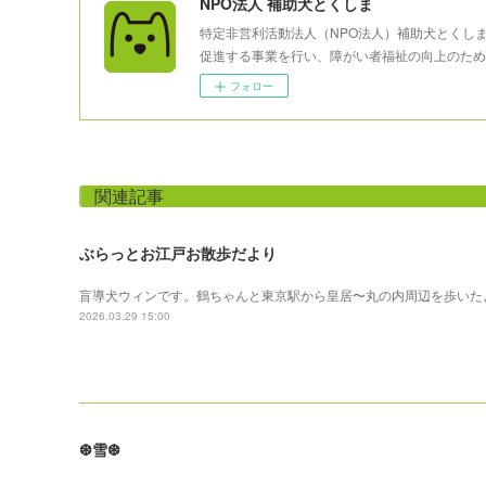
NPO法人 補助犬とくしま
特定非営利活動法人（NPO法人）補助犬とくし
促進する事業を行い、障がい者福祉の向上のため
フォロー
関連記事
ぶらっとお江戸お散歩だより
盲導犬ウィンです。鶴ちゃんと東京駅から皇居〜丸の内周辺を歩いた
2026.03.29 15:00
❆雪❆