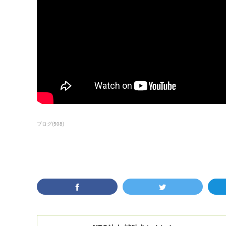
ブログ
(
508
)