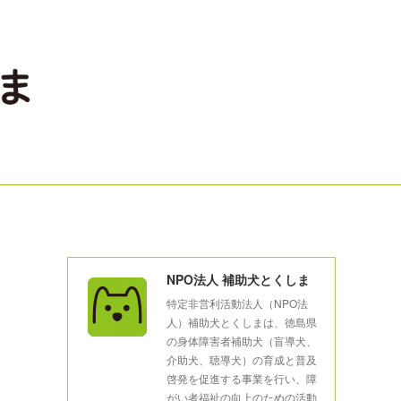
NPO法人 補助犬とくしま
特定非営利活動法人（NPO法
人）補助犬とくしまは、徳島県
の身体障害者補助犬（盲導犬、
介助犬、聴導犬）の育成と普及
啓発を促進する事業を行い、障
がい者福祉の向上のための活動