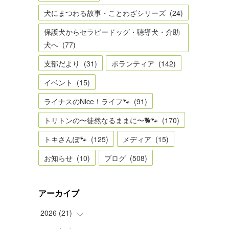
犬にまつわる故事・ことわざシリーズ
(
24
)
保護犬からセラピードッグ・聴導犬・介助
犬へ
(
77
)
支部だより
(
31
)
ボランティア
(
142
)
イベント
(
15
)
ライナスのNice！ライフ🐾
(
91
)
トリトンの〜徒然なるままに〜🐕🐾
(
170
)
トキさんぽ🐾
(
125
)
メディア
(
15
)
お知らせ
(
10
)
ブログ
(
508
)
アーカイブ
2026
(
21
)