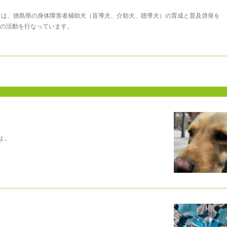
まは、徳島県の身体障害者補助犬（盲導犬、介助犬、聴導犬）の育成と普及啓発を
の活動を行なっています。
よ。