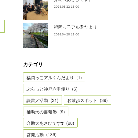
2026.05.22 15:00
福岡っ子アル君だより
2026.04.20 15:00
カテゴリ
福岡っこアルくんだより
(
1
)
ぶらっと神戸六甲便り
(
6
)
読書犬活動
(
31
)
お散歩スポット
(
39
)
補助犬の書籍📚
(
9
)
介助犬あさひです❣️
(
28
)
啓発活動
(
189
)