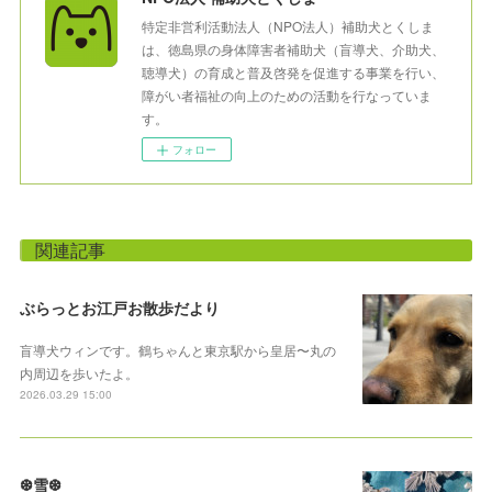
特定非営利活動法人（NPO法人）補助犬とくしま
は、徳島県の身体障害者補助犬（盲導犬、介助犬、
聴導犬）の育成と普及啓発を促進する事業を行い、
障がい者福祉の向上のための活動を行なっていま
す。
フォロー
関連記事
ぶらっとお江戸お散歩だより
盲導犬ウィンです。鶴ちゃんと東京駅から皇居〜丸の
内周辺を歩いたよ。
2026.03.29 15:00
❆雪❆