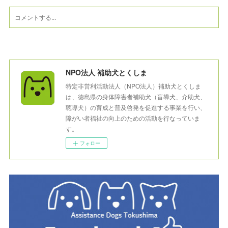
NPO法人 補助犬とくしま
特定非営利活動法人（NPO法人）補助犬とくしま
は、徳島県の身体障害者補助犬（盲導犬、介助犬、
聴導犬）の育成と普及啓発を促進する事業を行い、
障がい者福祉の向上のための活動を行なっていま
す。
フォロー