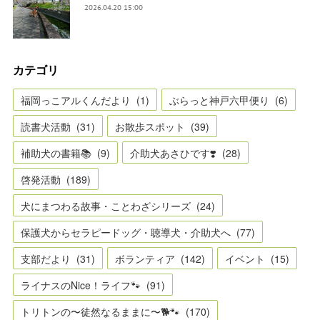
2026.04.20 15:00
カテゴリ
福岡っこアルくんだより
(
1
)
ぶらっと神戸六甲便り
(
6
)
読書犬活動
(
31
)
お散歩スポット
(
39
)
補助犬の書籍📚
(
9
)
介助犬あさひです❣️
(
28
)
啓発活動
(
189
)
犬にまつわる故事・ことわざシリーズ
(
24
)
保護犬からセラピードッグ・聴導犬・介助犬へ
(
77
)
支部だより
(
31
)
ボランティア
(
142
)
イベント
(
15
)
ライナスのNice！ライフ🐾
(
91
)
トリトンの〜徒然なるままに〜🐕🐾
(
170
)