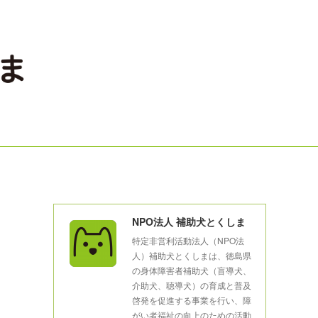
NPO法人 補助犬とくしま
特定非営利活動法人（NPO法
人）補助犬とくしまは、徳島県
の身体障害者補助犬（盲導犬、
介助犬、聴導犬）の育成と普及
啓発を促進する事業を行い、障
がい者福祉の向上のための活動