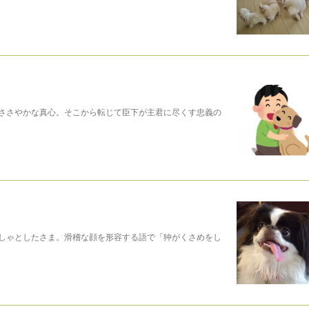
ささやかな真心。そこから転じて臣下が主君に尽くす忠義の
しゃとしたさま。滑稽な顔を形容する語で「狆がくさめをし