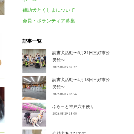
補助犬とくしまについて
会員・ボランティア募集
記事一覧
読書犬活動〜5月31日三好市公
民館〜
2026.06.03 07:22
読書犬活動〜4月18日三好市公
民館〜
2026.06.03 06:56
ぶらっと神戸六甲便り
2026.05.29 15:00
介助犬あさひです。