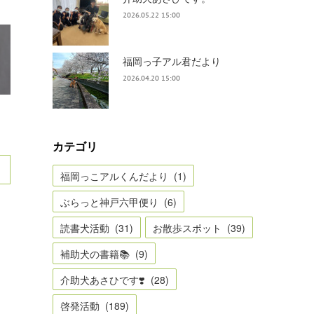
2026.05.22 15:00
福岡っ子アル君だより
2026.04.20 15:00
カテゴリ
福岡っこアルくんだより
(
1
)
ぶらっと神戸六甲便り
(
6
)
読書犬活動
(
31
)
お散歩スポット
(
39
)
補助犬の書籍📚
(
9
)
介助犬あさひです❣️
(
28
)
啓発活動
(
189
)