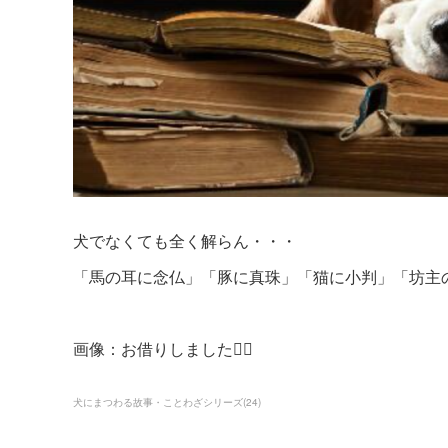
犬でなくても全く解らん・・・
「馬の耳に念仏」「豚に真珠」「猫に小判」「坊主
画像：お借りしました🙇‍♀️
犬にまつわる故事・ことわざシリーズ
(
24
)