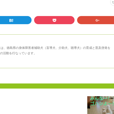
まは、徳島県の身体障害者補助犬（盲導犬、介助犬、聴導犬）の育成と普及啓発を
の活動を行なっています。