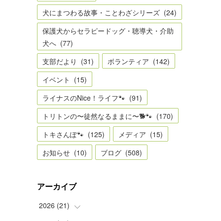
犬にまつわる故事・ことわざシリーズ
(
24
)
保護犬からセラピードッグ・聴導犬・介助
犬へ
(
77
)
支部だより
(
31
)
ボランティア
(
142
)
イベント
(
15
)
ライナスのNice！ライフ🐾
(
91
)
トリトンの〜徒然なるままに〜🐕🐾
(
170
)
トキさんぽ🐾
(
125
)
メディア
(
15
)
お知らせ
(
10
)
ブログ
(
508
)
アーカイブ
2026
(
21
)