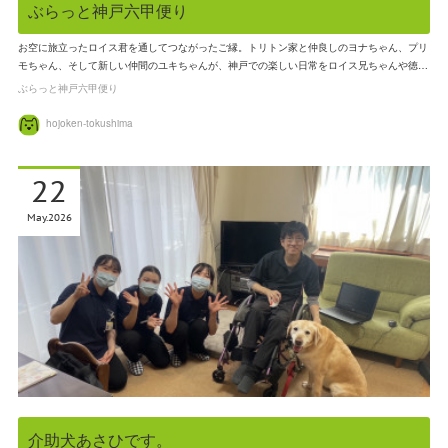
ぶらっと神戸六甲便り
お空に旅立ったロイス君を通してつながったご縁。トリトン家と仲良しのヨナちゃん、プリ
モちゃん、そして新しい仲間のユキちゃんが、神戸での楽しい日常をロイス兄ちゃんや徳…
ぶらっと神戸六甲便り
hojoken-tokushima
22
May
2026
介助犬あさひです。