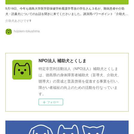
5月19日、今年も徳島大学医学部保健学科看護学専攻の学生さん３名が、難病患者や介助
犬・読書犬についてのお話を聞きに来てくださいました。講演用パワーポイント「介助犬…
介助犬あさひです❣️
hojoken-tokushima
NPO法人 補助犬とくしま
特定非営利活動法人（NPO法人）補助犬とくしま
は、徳島県の身体障害者補助犬（盲導犬、介助犬、
聴導犬）の育成と普及啓発を促進する事業を行い、
障がい者福祉の向上のための活動を行なっていま
す。
フォロー