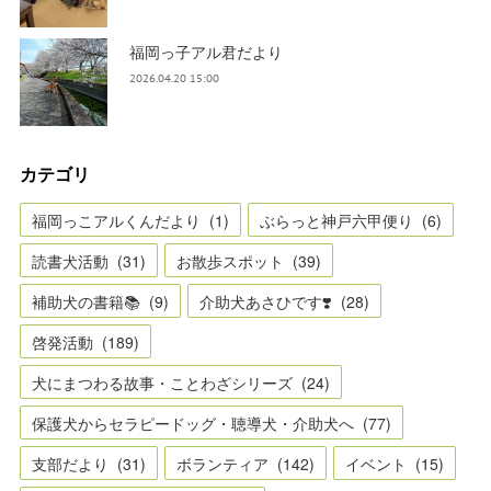
福岡っ子アル君だより
2026.04.20 15:00
カテゴリ
福岡っこアルくんだより
(
1
)
ぶらっと神戸六甲便り
(
6
)
読書犬活動
(
31
)
お散歩スポット
(
39
)
補助犬の書籍📚
(
9
)
介助犬あさひです❣️
(
28
)
啓発活動
(
189
)
犬にまつわる故事・ことわざシリーズ
(
24
)
保護犬からセラピードッグ・聴導犬・介助犬へ
(
77
)
支部だより
(
31
)
ボランティア
(
142
)
イベント
(
15
)