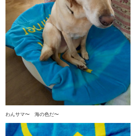
わんサマ〜 海の色だ〜