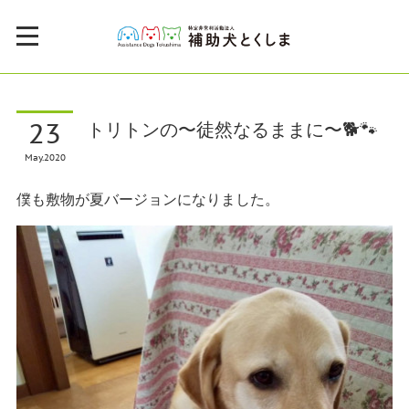
23
トリトンの〜徒然なるままに〜🐕🐾
May
2020
僕も敷物が夏バージョンになりました。