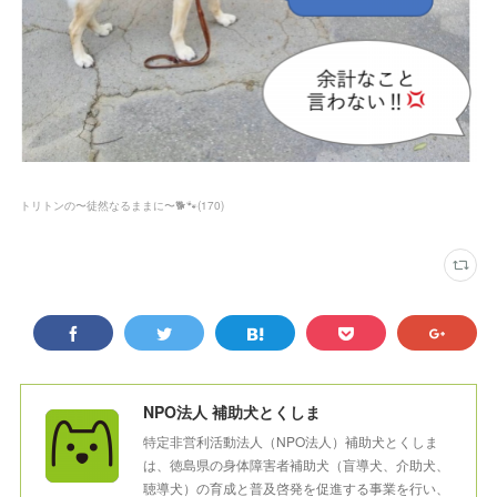
トリトンの〜徒然なるままに〜🐕🐾
(
170
)
NPO法人 補助犬とくしま
特定非営利活動法人（NPO法人）補助犬とくしま
は、徳島県の身体障害者補助犬（盲導犬、介助犬、
聴導犬）の育成と普及啓発を促進する事業を行い、