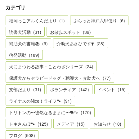
カテゴリ
福岡っこアルくんだより
(
1
)
ぶらっと神戸六甲便り
(
6
)
読書犬活動
(
31
)
お散歩スポット
(
39
)
補助犬の書籍📚
(
9
)
介助犬あさひです❣️
(
28
)
啓発活動
(
189
)
犬にまつわる故事・ことわざシリーズ
(
24
)
保護犬からセラピードッグ・聴導犬・介助犬へ
(
77
)
支部だより
(
31
)
ボランティア
(
142
)
イベント
(
15
)
ライナスのNice！ライフ🐾
(
91
)
トリトンの〜徒然なるままに〜🐕🐾
(
170
)
トキさんぽ🐾
(
125
)
メディア
(
15
)
お知らせ
(
10
)
ブログ
(
508
)