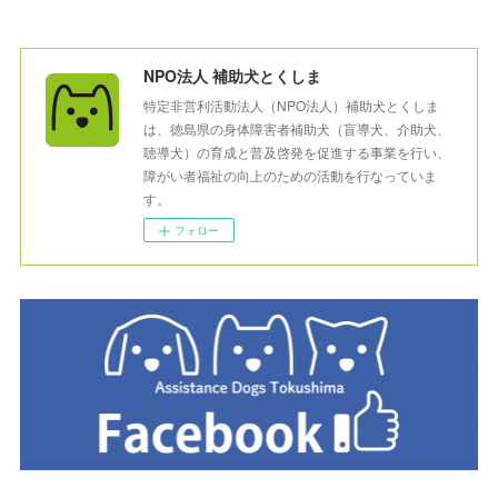
NPO法人 補助犬とくしま
特定非営利活動法人（NPO法人）補助犬とくしま
は、徳島県の身体障害者補助犬（盲導犬、介助犬、
聴導犬）の育成と普及啓発を促進する事業を行い、
障がい者福祉の向上のための活動を行なっていま
す。
フォロー