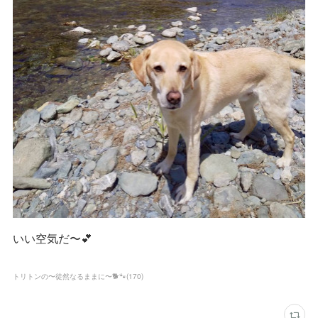
いい空気だ〜💕
トリトンの〜徒然なるままに〜🐕🐾
(
170
)