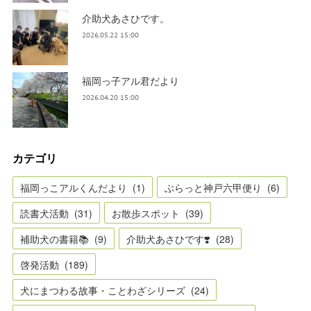
介助犬あさひです。
2026.05.22 15:00
福岡っ子アル君だより
2026.04.20 15:00
カテゴリ
福岡っこアルくんだより
(
1
)
ぶらっと神戸六甲便り
(
6
)
読書犬活動
(
31
)
お散歩スポット
(
39
)
補助犬の書籍📚
(
9
)
介助犬あさひです❣️
(
28
)
啓発活動
(
189
)
犬にまつわる故事・ことわざシリーズ
(
24
)