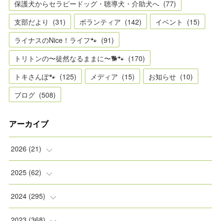
保護犬からセラピードッグ・聴導犬・介助犬へ
(
77
)
支部だより
(
31
)
ボランティア
(
142
)
イベント
(
15
)
ライナスのNice！ライフ🐾
(
91
)
トリトンの〜徒然なるままに〜🐕🐾
(
170
)
トキさんぽ🐾
(
125
)
メディア
(
15
)
お知らせ
(
10
)
ブログ
(
508
)
アーカイブ
2026
(
21
)
(
2
)
2025
(
62
)
(
2
)
(
8
)
2024
(
295
)
(
2
)
(
5
)
(
8
)
2023
(
368
)