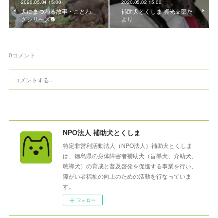
2020.05.04 15:00
2020.05.02 15:00
犬にまつわる故事・ことわ
補助犬とくしま 貞光支部だ
ざシリーズ🐕
より
0
コメント
NPO法人 補助犬とくしま
特定非営利活動法人（NPO法人）補助犬とくしま
は、徳島県の身体障害者補助犬（盲導犬、介助犬、
聴導犬）の育成と普及啓発を促進する事業を行い、
障がい者福祉の向上のための活動を行なっていま
す。
フォロー