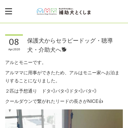
08
保護犬からセラピードッグ・聴導
犬・介助犬へ🐕
Apr
2020
アルとモニーです。
アルママに用事ができたため、アルはモニー家へお泊ま
りすることになりました。
２匹は予想通り ドタ💨バタ💨ドタ💨バタ💨
クールダウンで繋がれたリードの長さがNICE👍