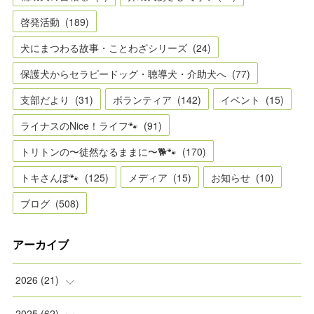
啓発活動
(
189
)
犬にまつわる故事・ことわざシリーズ
(
24
)
保護犬からセラピードッグ・聴導犬・介助犬へ
(
77
)
支部だより
(
31
)
ボランティア
(
142
)
イベント
(
15
)
ライナスのNice！ライフ🐾
(
91
)
トリトンの〜徒然なるままに〜🐕🐾
(
170
)
トキさんぽ🐾
(
125
)
メディア
(
15
)
お知らせ
(
10
)
ブログ
(
508
)
アーカイブ
2026
(
21
)
(
2
)
2025
(
62
)