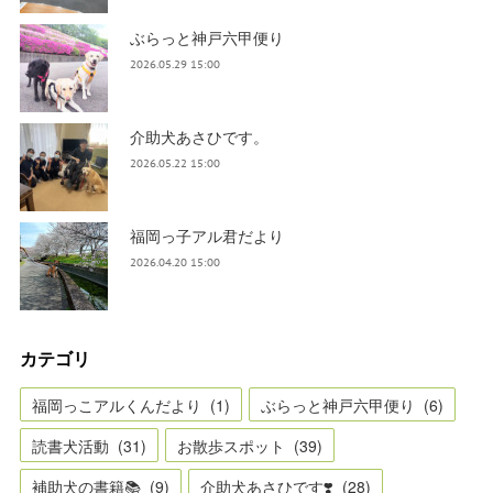
ぶらっと神戸六甲便り
2026.05.29 15:00
介助犬あさひです。
2026.05.22 15:00
福岡っ子アル君だより
2026.04.20 15:00
カテゴリ
福岡っこアルくんだより
(
1
)
ぶらっと神戸六甲便り
(
6
)
読書犬活動
(
31
)
お散歩スポット
(
39
)
補助犬の書籍📚
(
9
)
介助犬あさひです❣️
(
28
)