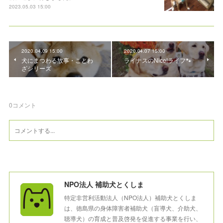
2023.05.03 15:00
2020.04.09 15:00
2020.04.07 15:00
犬にまつわる故事・ことわ
ライナスのNice!ライフ🐾
ざシリーズ
0
コメント
NPO法人 補助犬とくしま
特定非営利活動法人（NPO法人）補助犬とくしま
は、徳島県の身体障害者補助犬（盲導犬、介助犬、
聴導犬）の育成と普及啓発を促進する事業を行い、