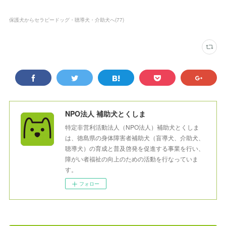
保護犬からセラピードッグ・聴導犬・介助犬へ
(
77
)
NPO法人 補助犬とくしま
特定非営利活動法人（NPO法人）補助犬とくしま
は、徳島県の身体障害者補助犬（盲導犬、介助犬、
聴導犬）の育成と普及啓発を促進する事業を行い、
障がい者福祉の向上のための活動を行なっていま
す。
フォロー