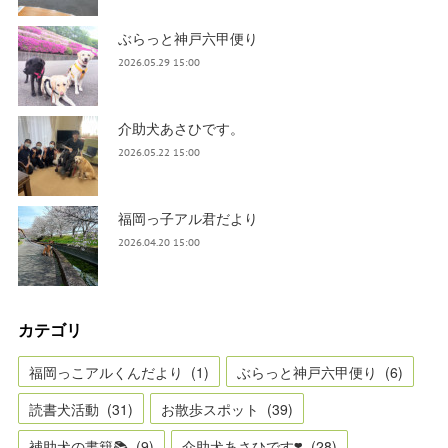
ぶらっと神戸六甲便り
2026.05.29 15:00
介助犬あさひです。
2026.05.22 15:00
福岡っ子アル君だより
2026.04.20 15:00
カテゴリ
福岡っこアルくんだより
(
1
)
ぶらっと神戸六甲便り
(
6
)
読書犬活動
(
31
)
お散歩スポット
(
39
)
補助犬の書籍📚
(
9
)
介助犬あさひです❣️
(
28
)