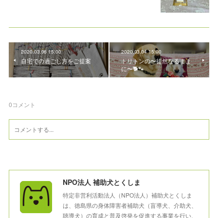
2020.03.06 15:00
2020.03.04 15:00
自宅での過ごし方をご提案
トリトンの〜徒然なるまま
に〜🐕🐾
0
コメント
NPO法人 補助犬とくしま
特定非営利活動法人（NPO法人）補助犬とくしま
は、徳島県の身体障害者補助犬（盲導犬、介助犬、
聴導犬）の育成と普及啓発を促進する事業を行い、