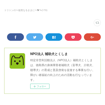
トリトンの〜徒然なるままに〜🐕🐾
(
170
)
NPO法人 補助犬とくしま
特定非営利活動法人（NPO法人）補助犬とくしま
は、徳島県の身体障害者補助犬（盲導犬、介助犬、
聴導犬）の育成と普及啓発を促進する事業を行い、
障がい者福祉の向上のための活動を行なっていま
す。
フォロー