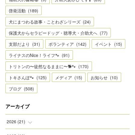
啓発活動
(
189
)
犬にまつわる故事・ことわざシリーズ
(
24
)
保護犬からセラピードッグ・聴導犬・介助犬へ
(
77
)
支部だより
(
31
)
ボランティア
(
142
)
イベント
(
15
)
ライナスのNice！ライフ🐾
(
91
)
トリトンの〜徒然なるままに〜🐕🐾
(
170
)
トキさんぽ🐾
(
125
)
メディア
(
15
)
お知らせ
(
10
)
ブログ
(
508
)
アーカイブ
2026
(
21
)