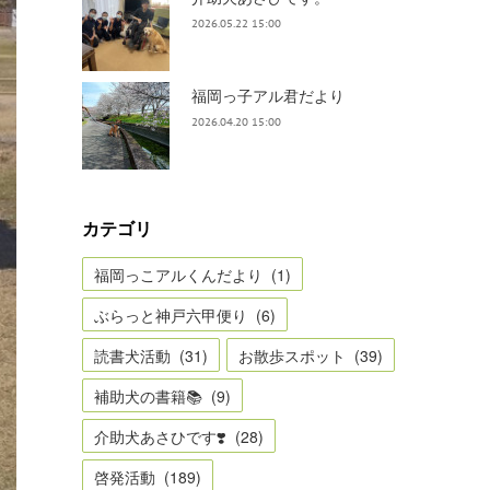
2026.05.22 15:00
福岡っ子アル君だより
2026.04.20 15:00
カテゴリ
福岡っこアルくんだより
(
1
)
ぶらっと神戸六甲便り
(
6
)
読書犬活動
(
31
)
お散歩スポット
(
39
)
補助犬の書籍📚
(
9
)
介助犬あさひです❣️
(
28
)
啓発活動
(
189
)