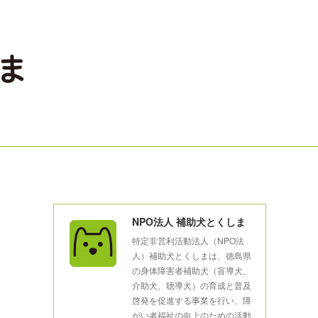
NPO法人 補助犬とくしま
特定非営利活動法人（NPO法
人）補助犬とくしまは、徳島県
の身体障害者補助犬（盲導犬、
介助犬、聴導犬）の育成と普及
啓発を促進する事業を行い、障
がい者福祉の向上のための活動