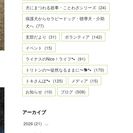
犬にまつわる故事・ことわざシリーズ
(
24
)
保護犬からセラピードッグ・聴導犬・介助
犬へ
(
77
)
支部だより
(
31
)
ボランティア
(
142
)
イベント
(
15
)
ライナスのNice！ライフ🐾
(
91
)
トリトンの〜徒然なるままに〜🐕🐾
(
170
)
トキさんぽ🐾
(
125
)
メディア
(
15
)
お知らせ
(
10
)
ブログ
(
508
)
アーカイブ
2026
(
21
)