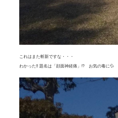
これはまた斬新ですな・・・
わかった‼️ 題名は「顔面神経痛」⁉️ お気の毒に💦