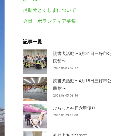
補助犬とくしまについて
会員・ボランティア募集
記事一覧
読書犬活動〜5月31日三好市公
民館〜
2026.06.03 07:22
読書犬活動〜4月18日三好市公
民館〜
2026.06.03 06:56
ぶらっと神戸六甲便り
2026.05.29 15:00
介助犬あさひです。