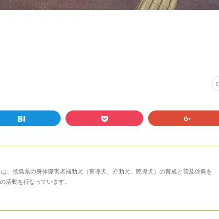
まは、徳島県の身体障害者補助犬（盲導犬、介助犬、聴導犬）の育成と普及啓発を
の活動を行なっています。