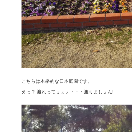
こちらは本格的な日本庭園です。
えっ？ 渡れってぇぇぇ・・・渡りましぇん‼️