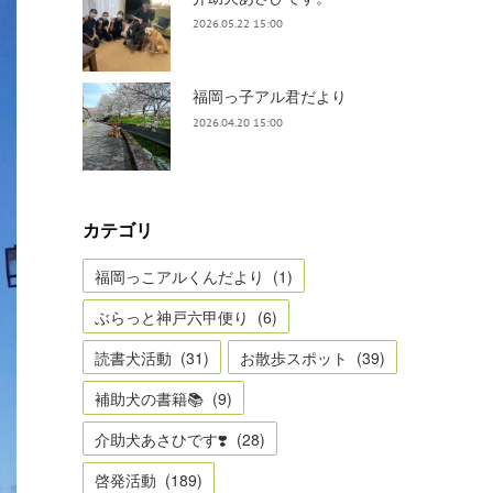
2026.05.22 15:00
福岡っ子アル君だより
2026.04.20 15:00
カテゴリ
福岡っこアルくんだより
(
1
)
ぶらっと神戸六甲便り
(
6
)
読書犬活動
(
31
)
お散歩スポット
(
39
)
補助犬の書籍📚
(
9
)
介助犬あさひです❣️
(
28
)
啓発活動
(
189
)