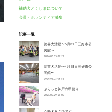
補助犬とくしまについて
会員・ボランティア募集
記事一覧
読書犬活動〜5月31日三好市公
民館〜
2026.06.03 07:22
読書犬活動〜4月18日三好市公
民館〜
2026.06.03 06:56
ぶらっと神戸六甲便り
2026.05.29 15:00
介助犬あさひです。