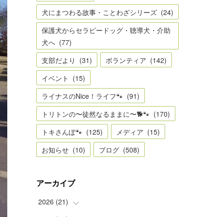
犬にまつわる故事・ことわざシリーズ
(
24
)
保護犬からセラピードッグ・聴導犬・介助
犬へ
(
77
)
支部だより
(
31
)
ボランティア
(
142
)
イベント
(
15
)
ライナスのNice！ライフ🐾
(
91
)
トリトンの〜徒然なるままに〜🐕🐾
(
170
)
トキさんぽ🐾
(
125
)
メディア
(
15
)
お知らせ
(
10
)
ブログ
(
508
)
アーカイブ
2026
(
21
)