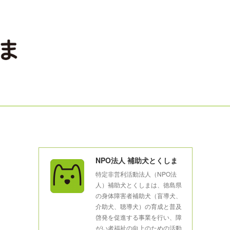
NPO法人 補助犬とくしま
特定非営利活動法人（NPO法
人）補助犬とくしまは、徳島県
の身体障害者補助犬（盲導犬、
介助犬、聴導犬）の育成と普及
啓発を促進する事業を行い、障
がい者福祉の向上のための活動