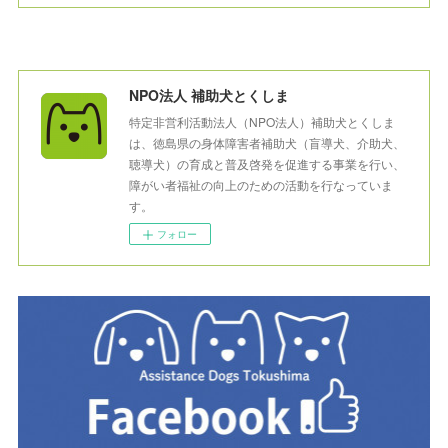
NPO法人 補助犬とくしま
特定非営利活動法人（NPO法人）補助犬とくしま
は、徳島県の身体障害者補助犬（盲導犬、介助犬、
聴導犬）の育成と普及啓発を促進する事業を行い、
障がい者福祉の向上のための活動を行なっていま
す。
フォロー