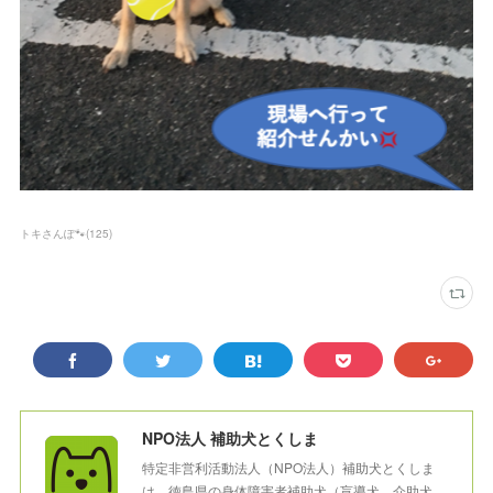
トキさんぽ🐾
(
125
)
NPO法人 補助犬とくしま
特定非営利活動法人（NPO法人）補助犬とくしま
は、徳島県の身体障害者補助犬（盲導犬、介助犬、