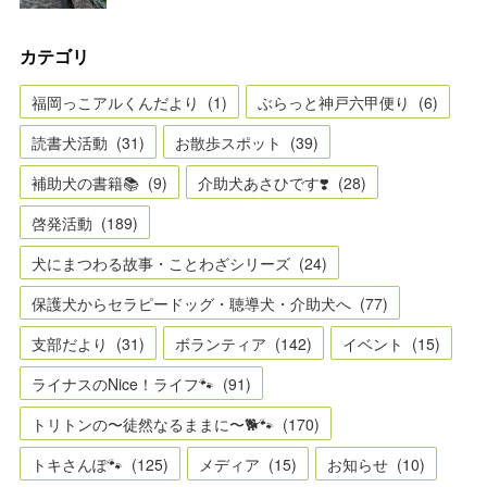
カテゴリ
福岡っこアルくんだより
(
1
)
ぶらっと神戸六甲便り
(
6
)
読書犬活動
(
31
)
お散歩スポット
(
39
)
補助犬の書籍📚
(
9
)
介助犬あさひです❣️
(
28
)
啓発活動
(
189
)
犬にまつわる故事・ことわざシリーズ
(
24
)
保護犬からセラピードッグ・聴導犬・介助犬へ
(
77
)
支部だより
(
31
)
ボランティア
(
142
)
イベント
(
15
)
ライナスのNice！ライフ🐾
(
91
)
トリトンの〜徒然なるままに〜🐕🐾
(
170
)
トキさんぽ🐾
(
125
)
メディア
(
15
)
お知らせ
(
10
)