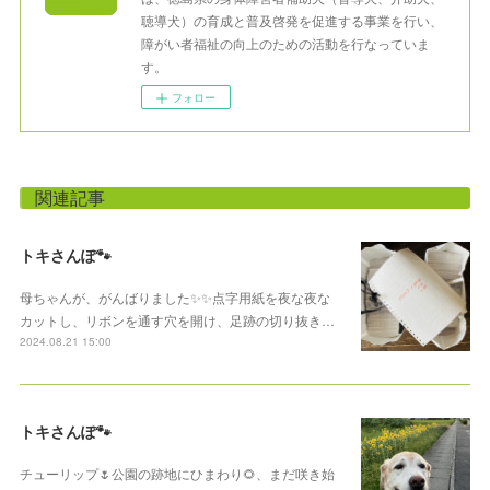
聴導犬）の育成と普及啓発を促進する事業を行い、
障がい者福祉の向上のための活動を行なっていま
す。
フォロー
関連記事
トキさんぽ🐾
母ちゃんが、がんばりました✨✨点字用紙を夜な夜な
カットし、リボンを通す穴を開け、足跡の切り抜き…
2024.08.21 15:00
トキさんぽ🐾
チューリップ🌷公園の跡地にひまわり🌻、まだ咲き始