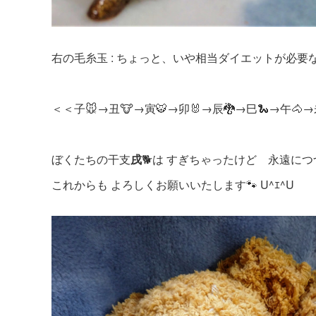
右の毛糸玉 : ちょっと、いや相当ダイエットが必要
＜＜子🐭→丑🐮→寅🐯→卯🐰→辰🐉→巳🐍→午🐴→
ぼくたちの干支
戌
🐕は すぎちゃったけど 永遠につ
これからも よろしくお願いいたします🐾 U^ｴ^U