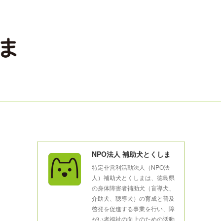
NPO法人 補助犬とくしま
特定非営利活動法人（NPO法
人）補助犬とくしまは、徳島県
の身体障害者補助犬（盲導犬、
介助犬、聴導犬）の育成と普及
啓発を促進する事業を行い、障
がい者福祉の向上のための活動