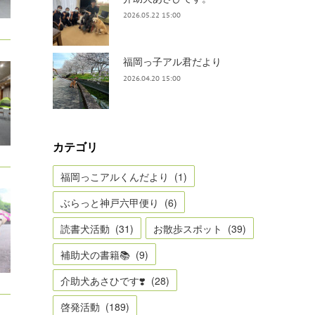
2026.05.22 15:00
福岡っ子アル君だより
2026.04.20 15:00
カテゴリ
福岡っこアルくんだより
(
1
)
ぶらっと神戸六甲便り
(
6
)
読書犬活動
(
31
)
お散歩スポット
(
39
)
補助犬の書籍📚
(
9
)
介助犬あさひです❣️
(
28
)
啓発活動
(
189
)