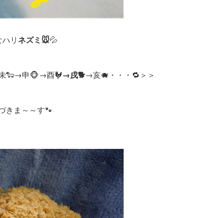
なハリ
ネズミ🐭
💦
未🐑→申🐵→酉🐓
→戌🐕
→亥🐗・・・🔁＞＞
づきま～～す🐾