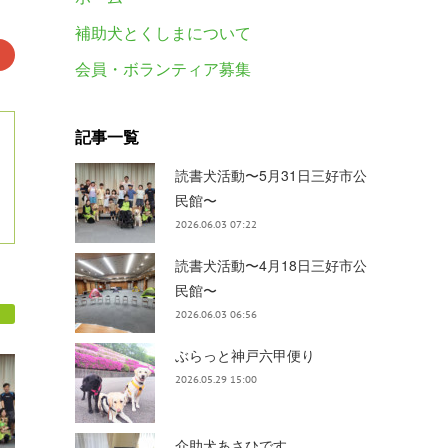
補助犬とくしまについて
会員・ボランティア募集
記事一覧
読書犬活動〜5月31日三好市公
民館〜
2026.06.03 07:22
読書犬活動〜4月18日三好市公
民館〜
2026.06.03 06:56
ぶらっと神戸六甲便り
2026.05.29 15:00
介助犬あさひです。