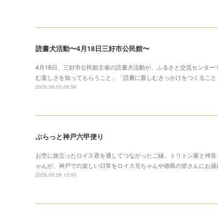
読書犬活動〜4月18日三好市公民館〜
4月18日、三好市公民館主催の読書犬活動が、ふるさと交流センタ
む楽しさを知ってもらうこと」「読書に親しむきっかけをつくること
2026.06.03 06:56
ぶらっと神戸六甲便り
お空に旅立ったロイス君を通してつながったご縁。トリトン家と仲良
ゃんが、神戸での楽しい日常をロイス兄ちゃんや徳島の皆さんにお届
2026.05.29 15:00