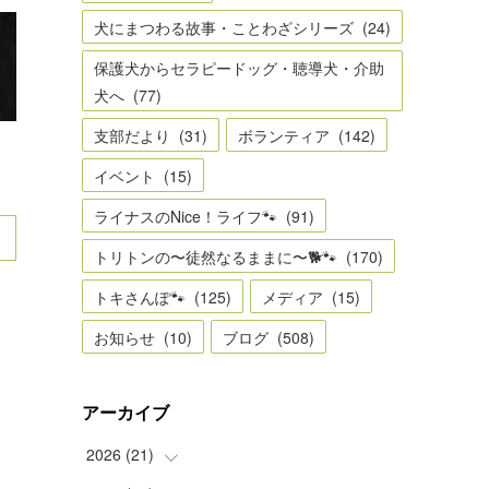
犬にまつわる故事・ことわざシリーズ
(
24
)
保護犬からセラピードッグ・聴導犬・介助
犬へ
(
77
)
支部だより
(
31
)
ボランティア
(
142
)
イベント
(
15
)
ライナスのNice！ライフ🐾
(
91
)
トリトンの〜徒然なるままに〜🐕🐾
(
170
)
トキさんぽ🐾
(
125
)
メディア
(
15
)
お知らせ
(
10
)
ブログ
(
508
)
アーカイブ
2026
(
21
)