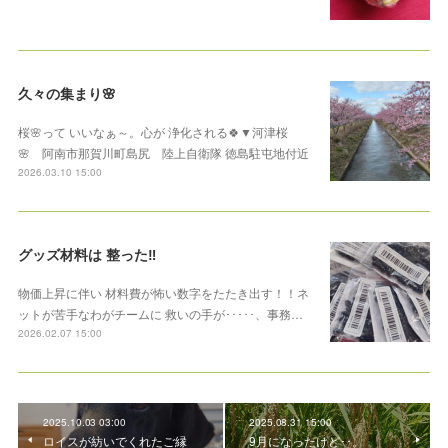
久々の集まり🌸
桜🌸って いいなぁ～。心が 浄化される🍀▼河津桜
🌸 阿南市那賀川町島尻 陸上自衛隊 徳島駐屯地付近
2026.03.10 15:00
グッズ材料は 整った‼︎
物価上昇に伴い 材料費が怖い数字をたたき出す！！ネ
ットが苦手なわがチームに 救いの手が･････、事務…
2026.02.07 15:00
2025.10.03 03:00
2025.08.31 15:00
ロイスが紡いでくれたご縁
9月になったけど･･。