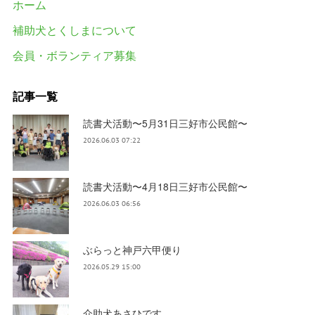
ホーム
補助犬とくしまについて
会員・ボランティア募集
記事一覧
読書犬活動〜5月31日三好市公民館〜
2026.06.03 07:22
読書犬活動〜4月18日三好市公民館〜
2026.06.03 06:56
ぶらっと神戸六甲便り
2026.05.29 15:00
介助犬あさひです。