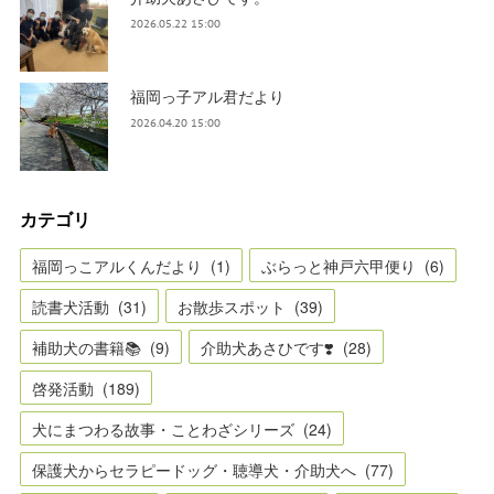
2026.05.22 15:00
福岡っ子アル君だより
2026.04.20 15:00
カテゴリ
福岡っこアルくんだより
(
1
)
ぶらっと神戸六甲便り
(
6
)
読書犬活動
(
31
)
お散歩スポット
(
39
)
補助犬の書籍📚
(
9
)
介助犬あさひです❣️
(
28
)
啓発活動
(
189
)
犬にまつわる故事・ことわざシリーズ
(
24
)
保護犬からセラピードッグ・聴導犬・介助犬へ
(
77
)