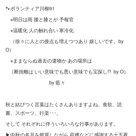
🐾ボランティア川柳91
※明日は雨 腰と膝とが 予報官
※温暖化 人の触れ合い 寒冷化
（徐々に人との接点も増えつつあり 嬉しいです。by
O）
※ままならぬ過去の遺物か あの場所は
（断捨離は いい意味でも悪い意味でも宝探し⁉︎ by O）
by 藍々
秋と結びつく言葉はたくさんありますよね。食欲、読
書、スポーツ、行楽･･･。
そして それぞれに伴ういろいろな行事があります。
▶中秋の名月を鑑賞しながら 収穫などに感謝する十五夜