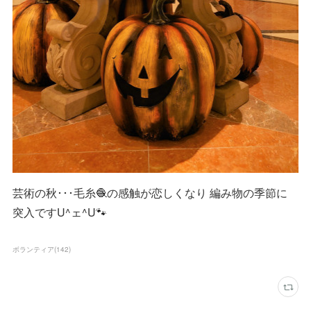
芸術の秋･･･毛糸🧶の感触が恋しくなり 編み物の季節に
突入ですU^ェ^U🐾
ボランティア
(
142
)