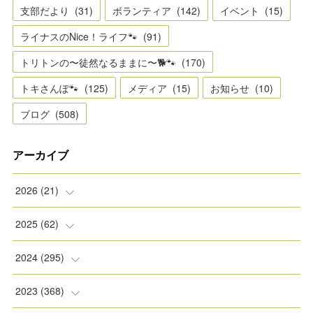
支部だより
(
31
)
ボランティア
(
142
)
イベント
(
15
)
ライナスのNice！ライフ🐾
(
91
)
トリトンの〜徒然なるままに〜🐕🐾
(
170
)
トキさんぽ🐾
(
125
)
メディア
(
15
)
お知らせ
(
10
)
ブログ
(
508
)
アーカイブ
2026
(
21
)
(
2
)
2025
(
62
)
(
2
)
(
8
)
2024
(
295
)
(
2
)
(
5
)
(
8
)
2023
(
368
)