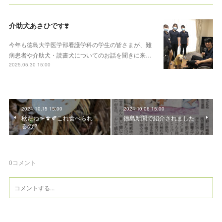
介助犬あさひです❣️
今年も徳島大学医学部看護学科の学生の皆さまが、難
病患者や介助犬・読書犬についてのお話を聞きに来…
2025.05.30 15:00
2024.10.15 15:00
2024.10.06 15:00
秋だね〜🍄🍂これ食べられ
徳島新聞で紹介されました
るの⁉️
0
コメント