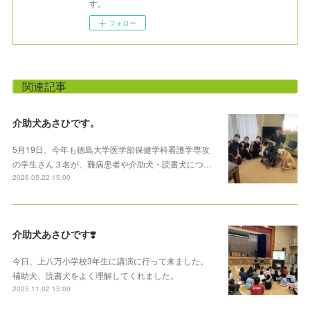
す。
フォロー
関連記事
介助犬あさひです。
5月19日、今年も徳島大学医学部保健学科看護学専攻
の学生さん３名が、難病患者や介助犬・読書犬につ…
2026.05.22 15:00
介助犬あさひです❣️
今日、上八万小学校3年生に講演に行って来ました。
補助犬、読書犬をよく理解してくれました。
2025.11.02 15:00