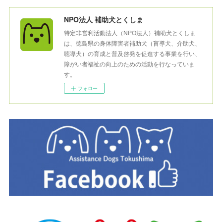
NPO法人 補助犬とくしま
特定非営利活動法人（NPO法人）補助犬とくしま
は、徳島県の身体障害者補助犬（盲導犬、介助犬、
聴導犬）の育成と普及啓発を促進する事業を行い、
障がい者福祉の向上のための活動を行なっていま
す。
フォロー