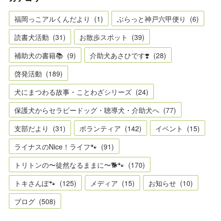
福岡っこアルくんだより
(
1
)
ぶらっと神戸六甲便り
(
6
)
読書犬活動
(
31
)
お散歩スポット
(
39
)
補助犬の書籍📚
(
9
)
介助犬あさひです❣️
(
28
)
啓発活動
(
189
)
犬にまつわる故事・ことわざシリーズ
(
24
)
保護犬からセラピードッグ・聴導犬・介助犬へ
(
77
)
支部だより
(
31
)
ボランティア
(
142
)
イベント
(
15
)
ライナスのNice！ライフ🐾
(
91
)
トリトンの〜徒然なるままに〜🐕🐾
(
170
)
トキさんぽ🐾
(
125
)
メディア
(
15
)
お知らせ
(
10
)
ブログ
(
508
)