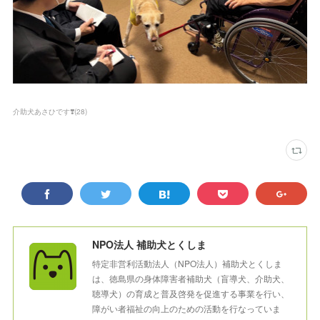
介助犬あさひです❣️
(
28
)
NPO法人 補助犬とくしま
特定非営利活動法人（NPO法人）補助犬とくしま
は、徳島県の身体障害者補助犬（盲導犬、介助犬、
聴導犬）の育成と普及啓発を促進する事業を行い、
障がい者福祉の向上のための活動を行なっていま