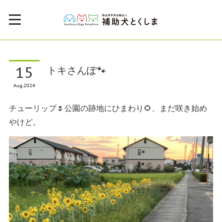
15
トキさんぽ🐾
Aug
2024
チューリップ🌷公園の跡地にひまわり🌻、まだ咲き始め
やけど。