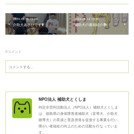
2024.08.16 15:00
2024.08.14 15:00
介助犬あさひです❣️
補助犬の書籍紹介📚
0
コメント
NPO法人 補助犬とくしま
特定非営利活動法人（NPO法人）補助犬とくしま
は、徳島県の身体障害者補助犬（盲導犬、介助犬、
聴導犬）の育成と普及啓発を促進する事業を行い、
障がい者福祉の向上のための活動を行なっていま
す。