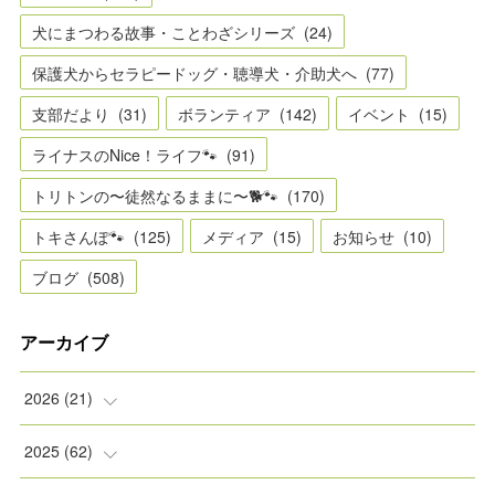
犬にまつわる故事・ことわざシリーズ
(
24
)
保護犬からセラピードッグ・聴導犬・介助犬へ
(
77
)
支部だより
(
31
)
ボランティア
(
142
)
イベント
(
15
)
ライナスのNice！ライフ🐾
(
91
)
トリトンの〜徒然なるままに〜🐕🐾
(
170
)
トキさんぽ🐾
(
125
)
メディア
(
15
)
お知らせ
(
10
)
ブログ
(
508
)
アーカイブ
2026
(
21
)
(
2
)
2025
(
62
)