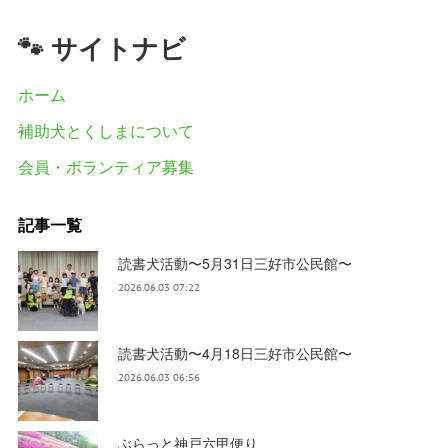
🐾 サイトナビ
ホーム
補助犬とくしまについて
会員・ボランティア募集
記事一覧
読書犬活動〜5月31日三好市公民館〜
2026.06.03 07:22
読書犬活動〜4月18日三好市公民館〜
2026.06.03 06:56
ぶらっと神戸六甲便り