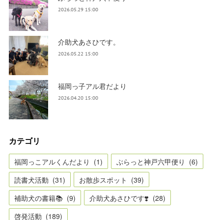
2026.05.29 15:00
介助犬あさひです。
2026.05.22 15:00
福岡っ子アル君だより
2026.04.20 15:00
カテゴリ
福岡っこアルくんだより
(
1
)
ぶらっと神戸六甲便り
(
6
)
読書犬活動
(
31
)
お散歩スポット
(
39
)
補助犬の書籍📚
(
9
)
介助犬あさひです❣️
(
28
)
啓発活動
(
189
)