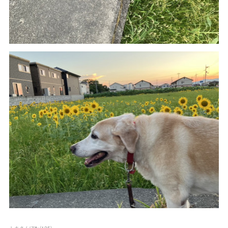
トキさんぽ🐾
(
125
)