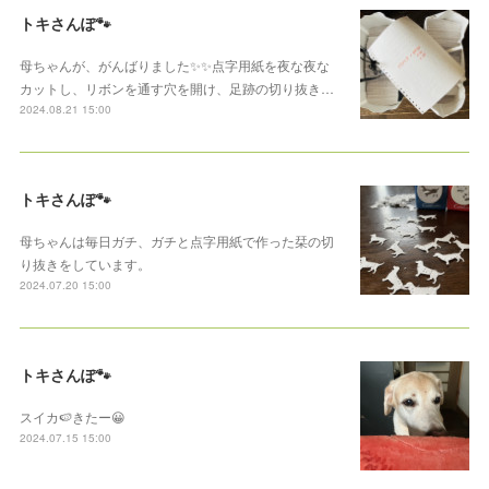
トキさんぽ🐾
母ちゃんが、がんばりました✨✨点字用紙を夜な夜な
カットし、リボンを通す穴を開け、足跡の切り抜き…
2024.08.21 15:00
トキさんぽ🐾
母ちゃんは毎日ガチ、ガチと点字用紙で作った栞の切
り抜きをしています。
2024.07.20 15:00
トキさんぽ🐾
スイカ🍉きたー😀
2024.07.15 15:00