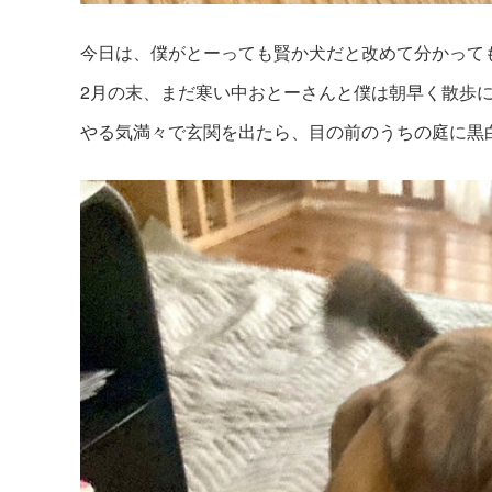
今日は、僕がとーっても賢か犬だと改めて分かって
2月の末、まだ寒い中おとーさんと僕は朝早く散歩
やる気満々で玄関を出たら、目の前のうちの庭に黒