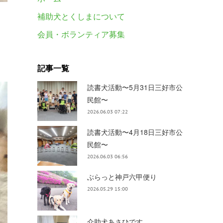
補助犬とくしまについて
会員・ボランティア募集
記事一覧
読書犬活動〜5月31日三好市公
民館〜
2026.06.03 07:22
読書犬活動〜4月18日三好市公
民館〜
2026.06.03 06:56
ぶらっと神戸六甲便り
2026.05.29 15:00
介助犬あさひです。