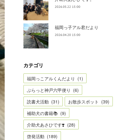
2026.05.22 15:00
福岡っ子アル君だより
2026.04.20 15:00
カテゴリ
福岡っこアルくんだより
(
1
)
ぶらっと神戸六甲便り
(
6
)
読書犬活動
(
31
)
お散歩スポット
(
39
)
補助犬の書籍📚
(
9
)
介助犬あさひです❣️
(
28
)
啓発活動
(
189
)