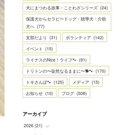
犬にまつわる故事・ことわざシリーズ
(
24
)
保護犬からセラピードッグ・聴導犬・介助
犬へ
(
77
)
支部だより
(
31
)
ボランティア
(
142
)
イベント
(
15
)
ライナスのNice！ライフ🐾
(
91
)
トリトンの〜徒然なるままに〜🐕🐾
(
170
)
トキさんぽ🐾
(
125
)
メディア
(
15
)
お知らせ
(
10
)
ブログ
(
508
)
アーカイブ
2026
(
21
)