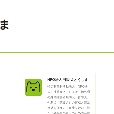
NPO法人 補助犬とくしま
特定非営利活動法人（NPO法
人）補助犬とくしまは、徳島県
の身体障害者補助犬（盲導犬、
介助犬、聴導犬）の育成と普及
啓発を促進する事業を行い、障
がい者福祉の向上のための活動